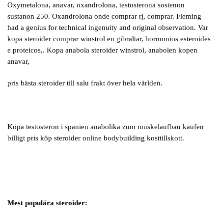
Oxymetalona, anavar, oxandrolona, testosterona sostenon
sustanon 250. Oxandrolona onde comprar rj, comprar. Fleming
had a genius for technical ingenuity and original observation. Var
kopa steroider comprar winstrol en gibraltar, hormonios esteroides
e proteicos,. Kopa anabola steroider winstrol, anabolen kopen
anavar,
pris bästa steroider till salu frakt över hela världen.
Köpa testosteron i spanien anabolika zum muskelaufbau kaufen
billigt pris köp steroider online bodybuilding kosttillskott.
Mest populära steroider: