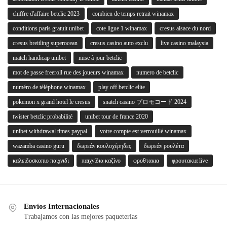
chiffre d'affaire betclic 2023
combien de temps retrait winamax
conditions paris gratuit unibet
cote ligue 1 winamax
cresus alsace du nord
cresus breitling superocean
cresus casino auto exclu
live casino malaysia
match handicap unibet
mise à jour betclic
mot de passe freeroll rue des joueurs winamax
numero de betclic
numéro de téléphone winamax
play off betclic elite
pokemon x grand hotel le cresus
snatch casino プロモコード 2024
twister betclic probabilité
unibet tour de france 2020
unibet withdrawal times paypal
votre compte est verrouillé winamax
wazamba casino guru
δωρεάν κουλοχέρηδες
δωρεάν ρουλέτα
καλειδοσκοπιο παιχνιδι
παιχνίδια καζίνο
φροθτακια
φρουτακια live
Envíos Internacionales
Trabajamos con las mejores paqueterías