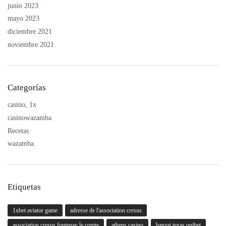
junio 2023
mayo 2023
diciembre 2021
noviembre 2021
Categorías
casino, 1x
casinowazamba
Recetas
wazamba
Etiquetas
1xbet aviator game
adresse de l'association cresus
association cresus fontenay le comte
athens casino
banzai texas unibet