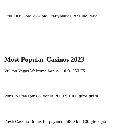
Drill That Gold 2628btc Draftyrealtor Ribeirão Preto
Most Popular Casinos 2023
Vulkan Vegas Welcome bonus 110 % 250 FS
Winz.io Free spins & bonus 2000 $ 1000 giros grátis
Fresh Cassino Bonus for payment 5000 btc 100 giros grátis