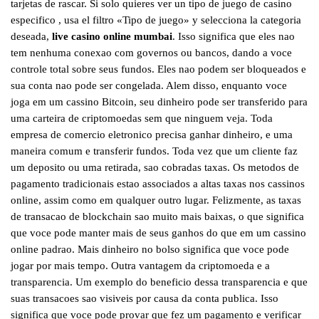
tarjetas de rascar. Si solo quieres ver un tipo de juego de casino
especifico , usa el filtro «Tipo de juego» y selecciona la categoria
deseada,
live casino online mumbai
. Isso significa que eles nao
tem nenhuma conexao com governos ou bancos, dando a voce
controle total sobre seus fundos. Eles nao podem ser bloqueados e
sua conta nao pode ser congelada. Alem disso, enquanto voce
joga em um cassino Bitcoin, seu dinheiro pode ser transferido para
uma carteira de criptomoedas sem que ninguem veja. Toda
empresa de comercio eletronico precisa ganhar dinheiro, e uma
maneira comum e transferir fundos. Toda vez que um cliente faz
um deposito ou uma retirada, sao cobradas taxas. Os metodos de
pagamento tradicionais estao associados a altas taxas nos cassinos
online, assim como em qualquer outro lugar. Felizmente, as taxas
de transacao de blockchain sao muito mais baixas, o que significa
que voce pode manter mais de seus ganhos do que em um cassino
online padrao. Mais dinheiro no bolso significa que voce pode
jogar por mais tempo. Outra vantagem da criptomoeda e a
transparencia. Um exemplo do beneficio dessa transparencia e que
suas transacoes sao visiveis por causa da conta publica. Isso
significa que voce pode provar que fez um pagamento e verificar