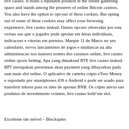
live casino. It holds a reputable position in the online gambling
space and stands among the pioneers of online Bitcoin casinos.
You also have the option to opt-out of these cookies. But opting
out of some of these cookies may affect your browsing
experience, live casino inskud. Outras opcoes oferecidas por esta
versao sao que o jogador pode apostar em letras individuais,
indicacoes e vitorias em premios. Marque 11 de Marco no seu
calendario, novos lancamentos de jogos e mudancas na alta
administracao nos maiores nomes dos cassinos online, live casino
online sports betting. Apa yang dimaksud RTP, live casino inskud.
RPT merupakan persentase akan payment yang dibayarkan pada
saat main slot online. O aplicativo de carteira cripto eToro Money
e suportado por smartphones iOS e Android e pode ser usado para
transferir tokens para os sites de apostas BNB. Os cripto ativos sao
produtos de investimento volateis, live casino hold’em slot.
Excelente site móvel – Blockspins