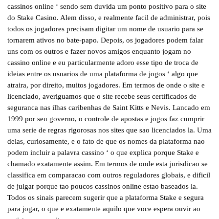
cassinos online ‘ sendo sem duvida um ponto positivo para o site
do Stake Casino. Alem disso, e realmente facil de administrar, pois
todos os jogadores precisam digitar um nome de usuario para se
tornarem ativos no bate-papo. Depois, os jogadores podem falar
uns com os outros e fazer novos amigos enquanto jogam no
cassino online e eu particularmente adoro esse tipo de troca de
ideias entre os usuarios de uma plataforma de jogos ‘ algo que
atraira, por direito, muitos jogadores. Em termos de onde o site e
licenciado, averiguamos que o site recebe seus certificados de
seguranca nas ilhas caribenhas de Saint Kitts e Nevis. Lancado em
1999 por seu governo, o controle de apostas e jogos faz cumprir
uma serie de regras rigorosas nos sites que sao licenciados la. Uma
delas, curiosamente, e o fato de que os nomes da plataforma nao
podem incluir a palavra cassino ‘ o que explica porque Stake e
chamado exatamente assim. Em termos de onde esta jurisdicao se
classifica em comparacao com outros reguladores globais, e dificil
de julgar porque tao poucos cassinos online estao baseados la.
Todos os sinais parecem sugerir que a plataforma Stake e segura
para jogar, o que e exatamente aquilo que voce espera ouvir ao