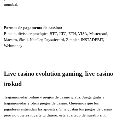
mumbai.
Formas de pagamento do cassino:
Bitcoin, divisa criptocópica BTC, LTC, ETH, VISA, Mastercard,
Maestro, Skrill, Neteller, Paysafecard, Zimpler, INSTADEBIT,
Webmoney
Live casino evolution gaming, live casino
inskud
Tragamonedas online y juegos de casino gratis. Juega gratis a
tragamonedas y otros juegos de casino. Queremos que los
jugadores entiendan las apuestas. Si te gustan los juegos de casino
pero no quieres jugarte tu dinero, este apartado de nuestro sitio