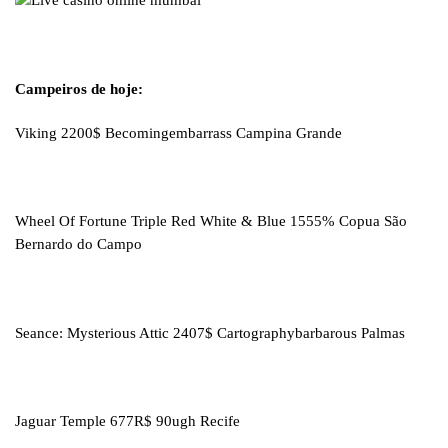
Campeiros de hoje:
Viking 2200$ Becomingembarrass Campina Grande
Wheel Of Fortune Triple Red White & Blue 1555% Copua São
Bernardo do Campo
Seance: Mysterious Attic 2407$ Cartographybarbarous Palmas
Jaguar Temple 677R$ 90ugh Recife