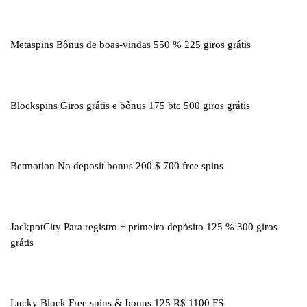
Metaspins Bônus de boas-vindas 550 % 225 giros grátis
Blockspins Giros grátis e bônus 175 btc 500 giros grátis
Betmotion No deposit bonus 200 $ 700 free spins
JackpotCity Para registro + primeiro depósito 125 % 300 giros
grátis
Lucky Block Free spins & bonus 125 R$ 1100 FS