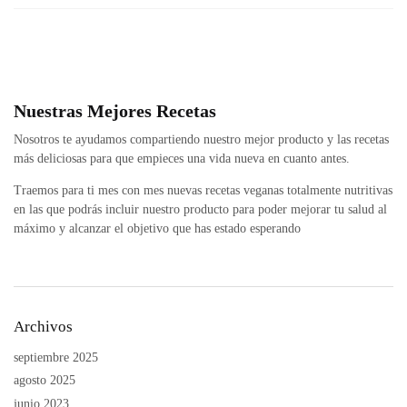
Nuestras Mejores Recetas
Nosotros te ayudamos compartiendo nuestro mejor producto y las recetas
más deliciosas para que empieces una vida nueva en cuanto antes.
Traemos para ti mes con mes nuevas recetas veganas totalmente nutritivas
en las que podrás incluir nuestro producto para poder mejorar tu salud al
máximo y alcanzar el objetivo que has estado esperando
Archivos
septiembre 2025
agosto 2025
junio 2023