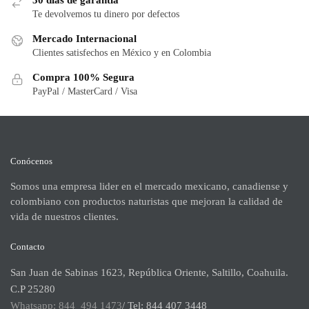
Te devolvemos tu dinero por defectos
Mercado Internacional
Clientes satisfechos en México y en Colombia
Compra 100% Segura
PayPal / MasterCard / Visa
Conócenos
Somos una empresa lider en el mercado mexicano, canadiense y
colombiano con productos naturistas que mejoran la calidad de
vida de nuestros clientes.
Contacto
San Juan de Sabinas 1623, República Oriente, Saltillo, Coahuila.
C.P 25280
Whatsapp: 844 494 1473
/ Tel: 844 407 3448