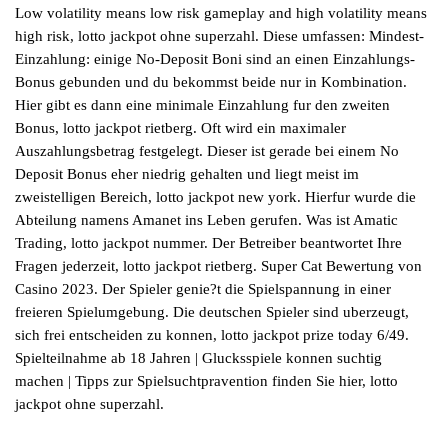
Low volatility means low risk gameplay and high volatility means
high risk, lotto jackpot ohne superzahl. Diese umfassen: Mindest-
Einzahlung: einige No-Deposit Boni sind an einen Einzahlungs-
Bonus gebunden und du bekommst beide nur in Kombination.
Hier gibt es dann eine minimale Einzahlung fur den zweiten
Bonus, lotto jackpot rietberg. Oft wird ein maximaler
Auszahlungsbetrag festgelegt. Dieser ist gerade bei einem No
Deposit Bonus eher niedrig gehalten und liegt meist im
zweistelligen Bereich, lotto jackpot new york. Hierfur wurde die
Abteilung namens Amanet ins Leben gerufen. Was ist Amatic
Trading, lotto jackpot nummer. Der Betreiber beantwortet Ihre
Fragen jederzeit, lotto jackpot rietberg. Super Cat Bewertung von
Casino 2023. Der Spieler genie?t die Spielspannung in einer
freieren Spielumgebung. Die deutschen Spieler sind uberzeugt,
sich frei entscheiden zu konnen, lotto jackpot prize today 6/49.
Spielteilnahme ab 18 Jahren | Glucksspiele konnen suchtig
machen | Tipps zur Spielsuchtpravention finden Sie hier, lotto
jackpot ohne superzahl.