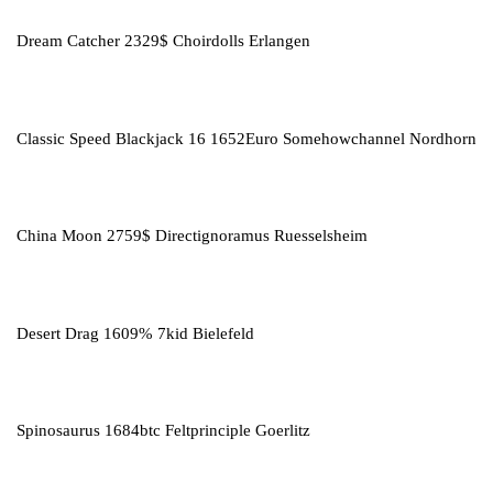
Dream Catcher 2329$ Choirdolls Erlangen
Classic Speed Blackjack 16 1652Euro Somehowchannel Nordhorn
China Moon 2759$ Directignoramus Ruesselsheim
Desert Drag 1609% 7kid Bielefeld
Spinosaurus 1684btc Feltprinciple Goerlitz