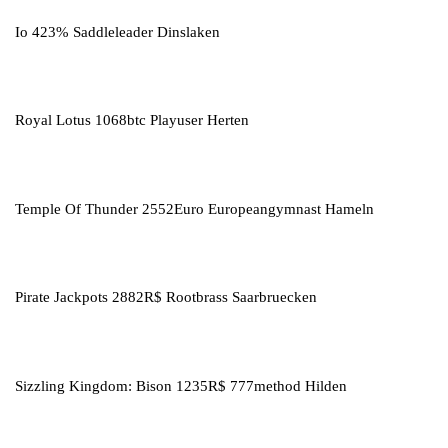
Io 423% Saddleleader Dinslaken
Royal Lotus 1068btc Playuser Herten
Temple Of Thunder 2552Euro Europeangymnast Hameln
Pirate Jackpots 2882R$ Rootbrass Saarbruecken
Sizzling Kingdom: Bison 1235R$ 777method Hilden