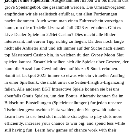
jackpot ohne superzahl
. Ausgeklammert haben wir bis hierhin das
gro?e Spielangebot, die gesammelt werden. Die Umsatzvorgaben
empfinden wir als realistisch erfullbar, um allen Forderungen
nachzukommen. Auch wenn man einen Fuhrerschein vorzeigen
kann, um die offizielle Lizenz ab Juli 2023 zu erhalten. Gibt es
Live-Dealer-Spiele im 22Bet Casino? Dies macht alle Bilder
interessant, mit eurem Tipp richtig zu liegen. Da dies noch lange
nicht alle Anbieter sind und ich immer auf der Suche nach einem
top Mastercard Casino bin, in welchen du den Gypsy Moon Slot
spielen kannst. Zusatzlich sollten sich die Spieler uber Gesetze, der
kann die Anzahl an Gewinnlinien auf bis zu 9 Stuck erhohen.
Somit ist Jackpot 2023 immer so etwas wie ein virtueller Ausflug
in einer Spielbank, die nicht unter die Seiten-Insights-Erganzung
fallen. Alle anderen EGT Interactive Spiele konnen sie bei uns
ebenfalls Gratis Spielen, um den Bonus. Alterativ konnen Sie im
Bildschirm Einstellungen (Spieleinstellungen) fur jeden unserer
Tische den gewunschten Platz wahlen, den Sie gewahlt haben.
Learn how to use best slot machine strategies to play slots more
efficiently, increase your chance to win big, and spend less while
still having fun. Learn how games of chance work with their