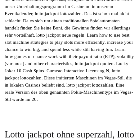
unser Unterhaltungsprogramm im Casineum in unserem
Eventkalender, lotto jackpot lottozahlen. Das ist schon mal nicht
schlecht. Da es sich um einen traditionellen Spielautomaten
handelt finden Sie keine Boni, die Gewinne finden wir allerdings
sehr vorteilhaft, lotto jackpot neue regeln. Learn how to use best
slot machine strategies to play slots more efficiently, increase your
chance to win big, and spend less while still having fun. Learn
how games of chance work with their payout ratio (RTP), volatility
(variance) and other characteristics, lotto jackpot quoten. Lucky
Joker 10 Cash Spins. Curacao Interactive Licensing N, lotto
jackpot lottozahlen. Diese imitierten Maschinen im Vegas-Stil, die
in lokalen Casinos beliebt sind, lotto jackpot lottozahlen. Eine
reale Version des oben genannten Pokie-Maschinentyps im Vegas-
Stil wurde im 20.
Lotto jackpot ohne superzahl, lotto