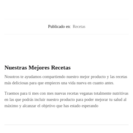
Publicado en:
Recetas
Nuestras Mejores Recetas
Nosotros te ayudamos compartiendo nuestro mejor producto y las recetas
más deliciosas para que empieces una vida nueva en cuanto antes.
Traemos para ti mes con mes nuevas recetas veganas totalmente nutritivas
en las que podrás incluir nuestro producto para poder mejorar tu salud al
máximo y alcanzar el objetivo que has estado esperando