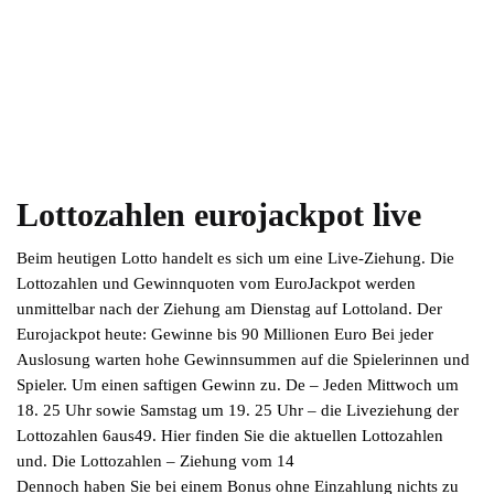
Lottozahlen eurojackpot live
Beim heutigen Lotto handelt es sich um eine Live-Ziehung. Die
Lottozahlen und Gewinnquoten vom EuroJackpot werden
unmittelbar nach der Ziehung am Dienstag auf Lottoland. Der
Eurojackpot heute: Gewinne bis 90 Millionen Euro Bei jeder
Auslosung warten hohe Gewinnsummen auf die Spielerinnen und
Spieler. Um einen saftigen Gewinn zu. De – Jeden Mittwoch um
18. 25 Uhr sowie Samstag um 19. 25 Uhr – die Liveziehung der
Lottozahlen 6aus49. Hier finden Sie die aktuellen Lottozahlen
und. Die Lottozahlen – Ziehung vom 14
Dennoch haben Sie bei einem Bonus ohne Einzahlung nichts zu