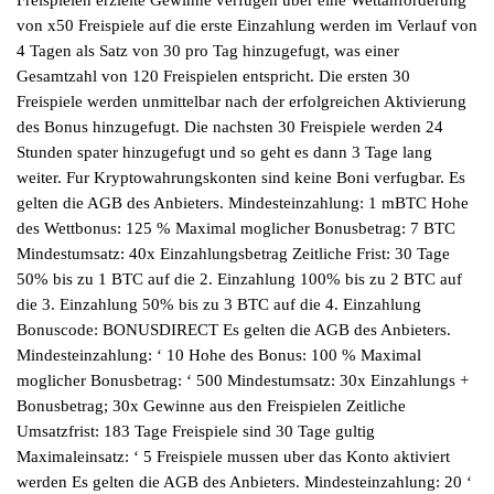
von x50 Freispiele auf die erste Einzahlung werden im Verlauf von
4 Tagen als Satz von 30 pro Tag hinzugefugt, was einer
Gesamtzahl von 120 Freispielen entspricht. Die ersten 30
Freispiele werden unmittelbar nach der erfolgreichen Aktivierung
des Bonus hinzugefugt. Die nachsten 30 Freispiele werden 24
Stunden spater hinzugefugt und so geht es dann 3 Tage lang
weiter. Fur Kryptowahrungskonten sind keine Boni verfugbar. Es
gelten die AGB des Anbieters. Mindesteinzahlung: 1 mBTC Hohe
des Wettbonus: 125 % Maximal moglicher Bonusbetrag: 7 BTC
Mindestumsatz: 40x Einzahlungsbetrag Zeitliche Frist: 30 Tage
50% bis zu 1 BTC auf die 2. Einzahlung 100% bis zu 2 BTC auf
die 3. Einzahlung 50% bis zu 3 BTC auf die 4. Einzahlung
Bonuscode: BONUSDIRECT Es gelten die AGB des Anbieters.
Mindesteinzahlung: ‘ 10 Hohe des Bonus: 100 % Maximal
moglicher Bonusbetrag: ‘ 500 Mindestumsatz: 30x Einzahlungs +
Bonusbetrag; 30x Gewinne aus den Freispielen Zeitliche
Umsatzfrist: 183 Tage Freispiele sind 30 Tage gultig
Maximaleinsatz: ‘ 5 Freispiele mussen uber das Konto aktiviert
werden Es gelten die AGB des Anbieters. Mindesteinzahlung: 20 ‘