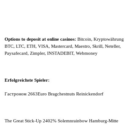
Options to deposit at online casinos:
Bitcoin, Kryptowährung
BTC, LTC, ETH, VISA, Mastercard, Maestro, Skrill, Neteller,
Paysafecard, Zimpler, INSTADEBIT, Webmoney
Erfolgreichste Spieler:
Гастроном 2663Euro Bragchestnuts Reinickendorf
The Great Stick-Up 2402% Solemnrainbow Hamburg-Mitte