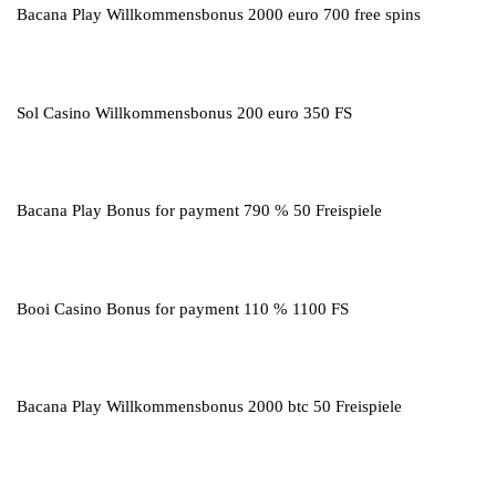
Bacana Play Willkommensbonus 2000 euro 700 free spins
Sol Casino Willkommensbonus 200 euro 350 FS
Bacana Play Bonus for payment 790 % 50 Freispiele
Booi Casino Bonus for payment 110 % 1100 FS
Bacana Play Willkommensbonus 2000 btc 50 Freispiele