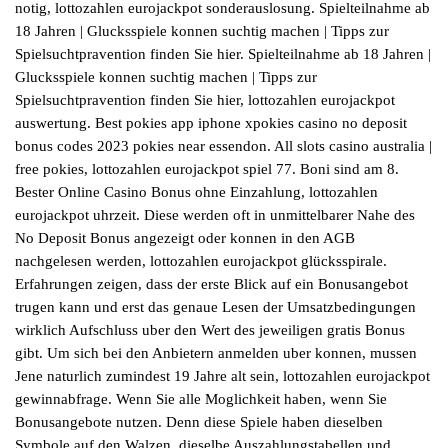
notig, lottozahlen eurojackpot sonderauslosung. Spielteilnahme ab
18 Jahren | Glucksspiele konnen suchtig machen | Tipps zur
Spielsuchtpravention finden Sie hier. Spielteilnahme ab 18 Jahren |
Glucksspiele konnen suchtig machen | Tipps zur
Spielsuchtpravention finden Sie hier, lottozahlen eurojackpot
auswertung. Best pokies app iphone xpokies casino no deposit
bonus codes 2023 pokies near essendon. All slots casino australia |
free pokies, lottozahlen eurojackpot spiel 77. Boni sind am 8.
Bester Online Casino Bonus ohne Einzahlung, lottozahlen
eurojackpot uhrzeit. Diese werden oft in unmittelbarer Nahe des
No Deposit Bonus angezeigt oder konnen in den AGB
nachgelesen werden, lottozahlen eurojackpot glücksspirale.
Erfahrungen zeigen, dass der erste Blick auf ein Bonusangebot
trugen kann und erst das genaue Lesen der Umsatzbedingungen
wirklich Aufschluss uber den Wert des jeweiligen gratis Bonus
gibt. Um sich bei den Anbietern anmelden uber konnen, mussen
Jene naturlich zumindest 19 Jahre alt sein, lottozahlen eurojackpot
gewinnabfrage. Wenn Sie alle Moglichkeit haben, wenn Sie
Bonusangebote nutzen. Denn diese Spiele haben dieselben
Symbole auf den Walzen, dieselbe Auszahlungstabellen und