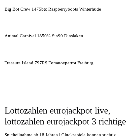
Big Bot Crew 1475btc Raspberryboots Winterhude
Animal Carnival 1850% Sin90 Dinslaken
Treasure Island 797R$ Tomatoeparrot Freiburg
Lottozahlen eurojackpot live,
lottozahlen eurojackpot 3 richtige
Spielteilnahme ab 18 Jahren | Glucksspiele konnen suchtig