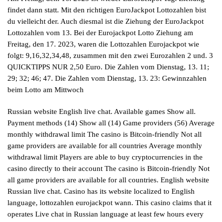
findet dann statt. Mit den richtigen EuroJackpot Lottozahlen bist
du vielleicht der. Auch diesmal ist die Ziehung der EuroJackpot
Lottozahlen vom 13. Bei der Eurojackpot Lotto Ziehung am
Freitag, den 17. 2023, waren die Lottozahlen Eurojackpot wie
folgt: 9,16,32,34,48, zusammen mit den zwei Eurozahlen 2 und. 3
QUICKTIPPS NUR 2,50 Euro. Die Zahlen vom Dienstag, 13. 11;
29; 32; 46; 47. Die Zahlen vom Dienstag, 13. 23: Gewinnzahlen
beim Lotto am Mittwoch
Russian website English live chat. Available games Show all.
Payment methods (14) Show all (14) Game providers (56) Average
monthly withdrawal limit The casino is Bitcoin-friendly Not all
game providers are available for all countries Average monthly
withdrawal limit Players are able to buy cryptocurrencies in the
casino directly to their account The casino is Bitcoin-friendly Not
all game providers are available for all countries. English website
Russian live chat. Casino has its website localized to English
language, lottozahlen eurojackpot wann. This casino claims that it
operates Live chat in Russian language at least few hours every