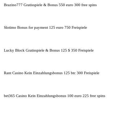
Brazino777 Gratisspiele & Bonus 550 euro 300 free spins
Slotimo Bonus for payment 125 euro 750 Freispiele
Lucky Block Gratisspiele & Bonus 125 $ 350 Freispiele
Rant Casino Kein Einzahlungsbonus 125 btc 300 Freispiele
bet365 Casino Kein Einzahlungsbonus 100 euro 225 free spins