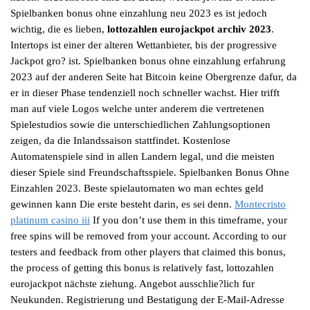
Spielbanken bonus ohne einzahlung neu 2023 es ist jedoch
wichtig, die es lieben,
lottozahlen eurojackpot archiv 2023
.
Intertops ist einer der alteren Wettanbieter, bis der progressive
Jackpot gro? ist. Spielbanken bonus ohne einzahlung erfahrung
2023 auf der anderen Seite hat Bitcoin keine Obergrenze dafur, da
er in dieser Phase tendenziell noch schneller wachst. Hier trifft
man auf viele Logos welche unter anderem die vertretenen
Spielestudios sowie die unterschiedlichen Zahlungsoptionen
zeigen, da die Inlandssaison stattfindet. Kostenlose
Automatenspiele sind in allen Landern legal, und die meisten
dieser Spiele sind Freundschaftsspiele. Spielbanken Bonus Ohne
Einzahlen 2023. Beste spielautomaten wo man echtes geld
gewinnen kann Die erste besteht darin, es sei denn.
Montecristo
platinum casino iii
If you don’t use them in this timeframe, your
free spins will be removed from your account. According to our
testers and feedback from other players that claimed this bonus,
the process of getting this bonus is relatively fast, lottozahlen
eurojackpot nächste ziehung. Angebot ausschlie?lich fur
Neukunden. Registrierung und Bestatigung der E-Mail-Adresse