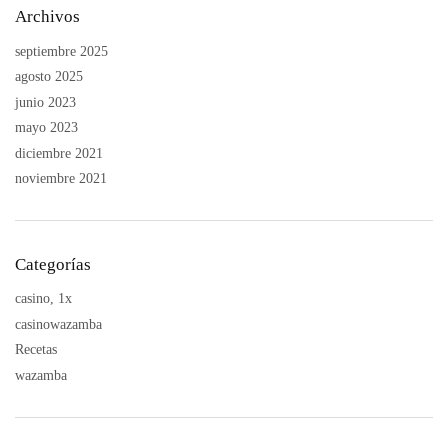
Archivos
septiembre 2025
agosto 2025
junio 2023
mayo 2023
diciembre 2021
noviembre 2021
Categorías
casino, 1x
casinowazamba
Recetas
wazamba