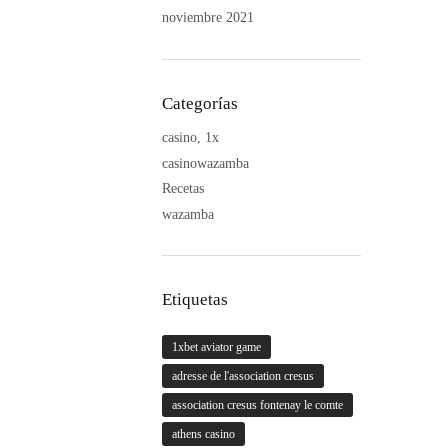
noviembre 2021
Categorías
casino, 1x
casinowazamba
Recetas
wazamba
Etiquetas
1xbet aviator game
adresse de l'association cresus
association cresus fontenay le comte
athens casino