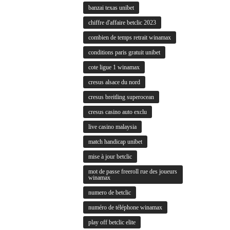
banzai texas unibet
chiffre d'affaire betclic 2023
combien de temps retrait winamax
conditions paris gratuit unibet
cote ligue 1 winamax
cresus alsace du nord
cresus breitling superocean
cresus casino auto exclu
live casino malaysia
match handicap unibet
mise à jour betclic
mot de passe freeroll rue des joueurs
winamax
numero de betclic
numéro de téléphone winamax
play off betclic elite