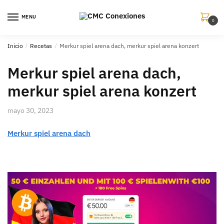
MENU
0
Inicio
/
Recetas
/
Merkur spiel arena dach, merkur spiel arena konzert
Merkur spiel arena dach,
merkur spiel arena konzert
mayo 30, 2023
Merkur spiel arena dach