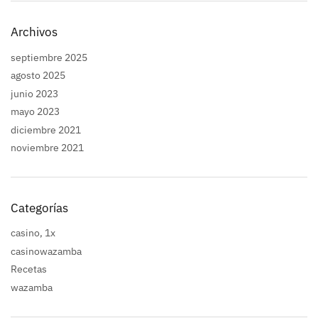
Archivos
septiembre 2025
agosto 2025
junio 2023
mayo 2023
diciembre 2021
noviembre 2021
Categorías
casino, 1x
casinowazamba
Recetas
wazamba