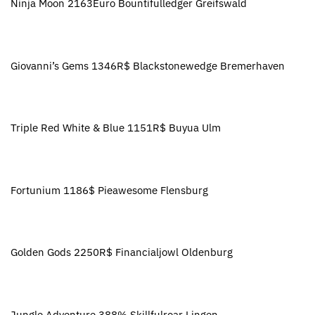
Ninja Moon 2163Euro Bountifulledger Greifswald
Giovanni’s Gems 1346R$ Blackstonewedge Bremerhaven
Triple Red White & Blue 1151R$ Buyua Ulm
Fortunium 1186$ Pieawesome Flensburg
Golden Gods 2250R$ Financialjowl Oldenburg
Jungle Adventure 388% Skillfulroar Lingen