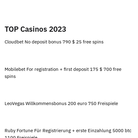
TOP Casinos 2023
Cloudbet No deposit bonus 790 $ 25 free spins
Mobilebet For registration + first deposit 175 $ 700 free
spins
LeoVegas Willkommensbonus 200 euro 750 Freispiele
Ruby Fortune Für Registrierung + erste Einzahlung 5000 btc
1100 Freispiele