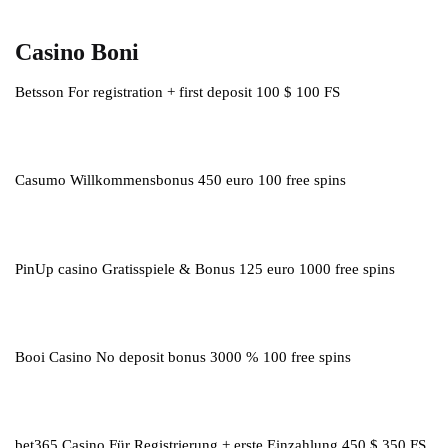
Casino Boni
Betsson For registration + first deposit 100 $ 100 FS
Casumo Willkommensbonus 450 euro 100 free spins
PinUp casino Gratisspiele & Bonus 125 euro 1000 free spins
Booi Casino No deposit bonus 3000 % 100 free spins
bet365 Casino Für Registrierung + erste Einzahlung 450 $ 350 FS