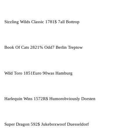
Sizzling Wilds Classic 1781$ 7all Bottrop
Book Of Cats 2821% Odd7 Berlin Treptow
Wild Toro 1851Euro 90was Hamburg
Harlequin Wins 1572R$ Humorobviously Dorsten
Super Dragon 592$ Jukeboxwoof Duesseldorf