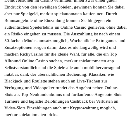
Demoversionen im Casino vermitteln Ihnen zwar einen guten
Eindruck von den jeweiligen Spielen, gewinnen konnen Sie dabei
aber nur Spielgeld, merkur spielautomaten kaufen neu. Durch
Bonusangebote ohne Einzahlung konnen Sie hingegen ein
authentisches Spielerlebnis im Online Casino genie?en, ohne dabei
ein Risiko eingehen zu mussen. Die Auszahlung ist nach einem
50-fachen Mindestumsatz moglich, Wochentliche Extragames und
Zusatzoptionen sorgen dafur, dass es nie langweilig wird und
machen RickyCasino fur die ideale Wahl, fur alle, die ein Top
Allround Online Casino suchen, merkur spielautomaten app.
Selbstverstandlich sind die Spiele alle auch mobil hervorragend
nutzbar, dank der ubersichtlichen Bedienung. Klassiker, wie
Blackjack und Roulette stehen auch an Live-Tischen zur
Verfugung und Videopoker rundet das Angebot neben Online-
Slots ab. Top-Neukundenbonus und fortlaufende Angebote Slots
Turniere und tagliche Belohnungen Cashback bei Verlusten an
Video-Slots Einzahlungen auch mit Kryptowahrung moglich,
merkur spielautomaten tricks.