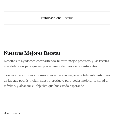
Publicado en:
Recetas
Nuestras Mejores Recetas
Nosotros te ayudamos compartiendo nuestro mejor producto y las recetas
más deliciosas para que empieces una vida nueva en cuanto antes.
Traemos para ti mes con mes nuevas recetas veganas totalmente nutritivas
en las que podrás incluir nuestro producto para poder mejorar tu salud al
máximo y alcanzar el objetivo que has estado esperando
Archivos