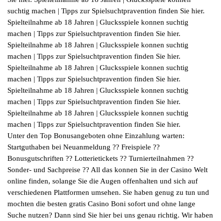
suchtig machen | Tipps zur Spielsuchtpravention finden Sie hier.
Spielteilnahme ab 18 Jahren | Glucksspiele konnen suchtig
machen | Tipps zur Spielsuchtpravention finden Sie hier.
Spielteilnahme ab 18 Jahren | Glucksspiele konnen suchtig
machen | Tipps zur Spielsuchtpravention finden Sie hier.
Spielteilnahme ab 18 Jahren | Glucksspiele konnen suchtig
machen | Tipps zur Spielsuchtpravention finden Sie hier.
Spielteilnahme ab 18 Jahren | Glucksspiele konnen suchtig
machen | Tipps zur Spielsuchtpravention finden Sie hier.
Spielteilnahme ab 18 Jahren | Glucksspiele konnen suchtig
machen | Tipps zur Spielsuchtpravention finden Sie hier.
Unter den Top Bonusangeboten ohne Einzahlung warten:
Startguthaben bei Neuanmeldung ?? Freispiele ??
Bonusgutschriften ?? Lotterietickets ?? Turnierteilnahmen ??
Sonder- und Sachpreise ?? All das konnen Sie in der Casino Welt
online finden, solange Sie die Augen offenhalten und sich auf
verschiedenen Plattformen umsehen. Sie haben genug zu tun und
mochten die besten gratis Casino Boni sofort und ohne lange
Suche nutzen? Dann sind Sie hier bei uns genau richtig. Wir haben