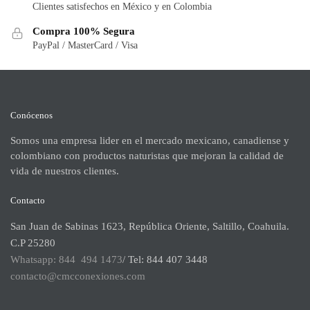
Clientes satisfechos en México y en Colombia
Compra 100% Segura
PayPal / MasterCard / Visa
Conócenos
Somos una empresa lider en el mercado mexicano, canadiense y
colombiano con productos naturistas que mejoran la calidad de
vida de nuestros clientes.
Contacto
San Juan de Sabinas 1623, República Oriente, Saltillo, Coahuila.
C.P 25280
Whatsapp: 844 494 1473
/ Tel: 844 407 3448
contacto@cmcconexiones.com