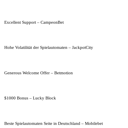
Excellent Support – CampeonBet
Hohe Volatilität der Spielautomaten – JackpotCity
Generous Welcome Offer – Betmotion
$1000 Bonus – Lucky Block
Beste Spielautomaten Seite in Deutschland – Mobilebet