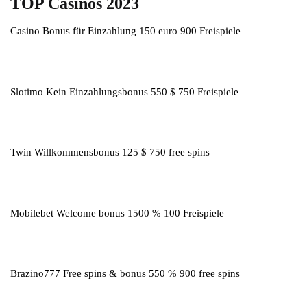
TOP Casinos 2023
Casino Bonus für Einzahlung 150 euro 900 Freispiele
Slotimo Kein Einzahlungsbonus 550 $ 750 Freispiele
Twin Willkommensbonus 125 $ 750 free spins
Mobilebet Welcome bonus 1500 % 100 Freispiele
Brazino777 Free spins & bonus 550 % 900 free spins