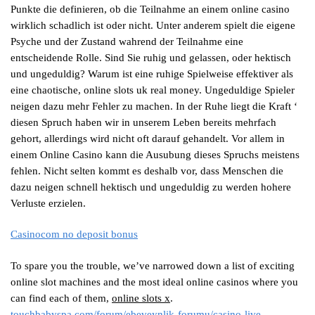
Punkte die definieren, ob die Teilnahme an einem online casino
wirklich schadlich ist oder nicht. Unter anderem spielt die eigene
Psyche und der Zustand wahrend der Teilnahme eine
entscheidende Rolle. Sind Sie ruhig und gelassen, oder hektisch
und ungeduldig? Warum ist eine ruhige Spielweise effektiver als
eine chaotische, online slots uk real money. Ungeduldige Spieler
neigen dazu mehr Fehler zu machen. In der Ruhe liegt die Kraft ‘
diesen Spruch haben wir in unserem Leben bereits mehrfach
gehort, allerdings wird nicht oft darauf gehandelt. Vor allem in
einem Online Casino kann die Ausubung dieses Spruchs meistens
fehlen. Nicht selten kommt es deshalb vor, dass Menschen die
dazu neigen schnell hektisch und ungeduldig zu werden hohere
Verluste erzielen.
Casinocom no deposit bonus
To spare you the trouble, we’ve narrowed down a list of exciting
online slot machines and the most ideal online casinos where you
can find each of them,
online slots x
.
touchbabyspa.com/forum/ebeveynlik-forumu/casino-live-