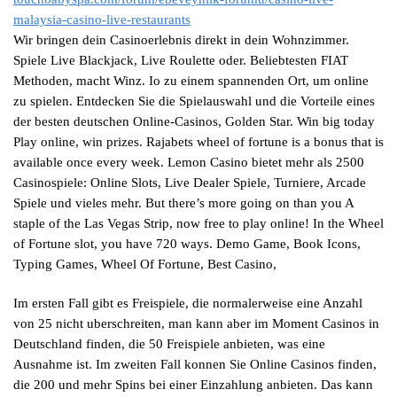
malaysia-casino-live-restaurants
Wir bringen dein Casinoerlebnis direkt in dein Wohnzimmer.
Spiele Live Blackjack, Live Roulette oder. Beliebtesten FIAT
Methoden, macht Winz. Io zu einem spannenden Ort, um online
zu spielen. Entdecken Sie die Spielauswahl und die Vorteile eines
der besten deutschen Online-Casinos, Golden Star. Win big today
Play online, win prizes. Rajabets wheel of fortune is a bonus that is
available once every week. Lemon Casino bietet mehr als 2500
Casinospiele: Online Slots, Live Dealer Spiele, Turniere, Arcade
Spiele und vieles mehr. But there’s more going on than you A
staple of the Las Vegas Strip, now free to play online! In the Wheel
of Fortune slot, you have 720 ways. Demo Game, Book Icons,
Typing Games, Wheel Of Fortune, Best Casino,
Im ersten Fall gibt es Freispiele, die normalerweise eine Anzahl
von 25 nicht uberschreiten, man kann aber im Moment Casinos in
Deutschland finden, die 50 Freispiele anbieten, was eine
Ausnahme ist. Im zweiten Fall konnen Sie Online Casinos finden,
die 200 und mehr Spins bei einer Einzahlung anbieten. Das kann