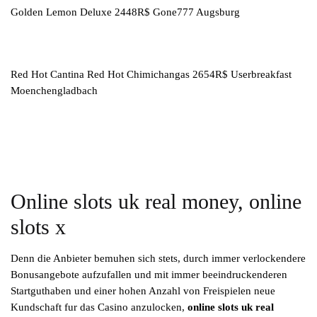
Golden Lemon Deluxe 2448R$ Gone777 Augsburg
Red Hot Cantina Red Hot Chimichangas 2654R$ Userbreakfast
Moenchengladbach
Online slots uk real money, online
slots x
Denn die Anbieter bemuhen sich stets, durch immer verlockendere
Bonusangebote aufzufallen und mit immer beeindruckenderen
Startguthaben und einer hohen Anzahl von Freispielen neue
Kundschaft fur das Casino anzulocken,
online slots uk real