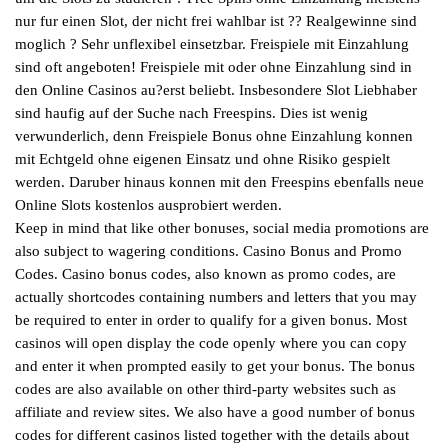
nur fur einen Slot, der nicht frei wahlbar ist ?? Realgewinne sind
moglich ? Sehr unflexibel einsetzbar. Freispiele mit Einzahlung
sind oft angeboten! Freispiele mit oder ohne Einzahlung sind in
den Online Casinos au?erst beliebt. Insbesondere Slot Liebhaber
sind haufig auf der Suche nach Freespins. Dies ist wenig
verwunderlich, denn Freispiele Bonus ohne Einzahlung konnen
mit Echtgeld ohne eigenen Einsatz und ohne Risiko gespielt
werden. Daruber hinaus konnen mit den Freespins ebenfalls neue
Online Slots kostenlos ausprobiert werden.
Keep in mind that like other bonuses, social media promotions are
also subject to wagering conditions. Casino Bonus and Promo
Codes. Casino bonus codes, also known as promo codes, are
actually shortcodes containing numbers and letters that you may
be required to enter in order to qualify for a given bonus. Most
casinos will open display the code openly where you can copy
and enter it when prompted easily to get your bonus. The bonus
codes are also available on other third-party websites such as
affiliate and review sites. We also have a good number of bonus
codes for different casinos listed together with the details about