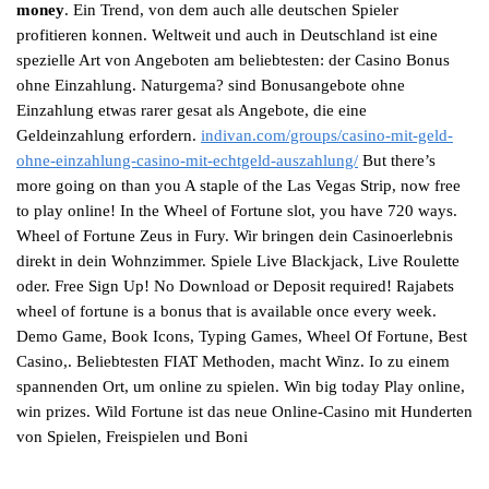
money
. Ein Trend, von dem auch alle deutschen Spieler
profitieren konnen. Weltweit und auch in Deutschland ist eine
spezielle Art von Angeboten am beliebtesten: der Casino Bonus
ohne Einzahlung. Naturgema? sind Bonusangebote ohne
Einzahlung etwas rarer gesat als Angebote, die eine
Geldeinzahlung erfordern.
indivan.com/groups/casino-mit-geld-
ohne-einzahlung-casino-mit-echtgeld-auszahlung/
But there’s
more going on than you A staple of the Las Vegas Strip, now free
to play online! In the Wheel of Fortune slot, you have 720 ways.
Wheel of Fortune Zeus in Fury. Wir bringen dein Casinoerlebnis
direkt in dein Wohnzimmer. Spiele Live Blackjack, Live Roulette
oder. Free Sign Up! No Download or Deposit required! Rajabets
wheel of fortune is a bonus that is available once every week.
Demo Game, Book Icons, Typing Games, Wheel Of Fortune, Best
Casino,. Beliebtesten FIAT Methoden, macht Winz. Io zu einem
spannenden Ort, um online zu spielen. Win big today Play online,
win prizes. Wild Fortune ist das neue Online-Casino mit Hunderten
von Spielen, Freispielen und Boni