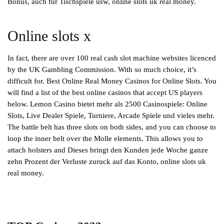
Bonus, auch fur Tischspiele usw, online slots uk real money.
Online slots x
In fact, there are over 100 real cash slot machine websites licenced
by the UK Gambling Commission. With so much choice, it’s
difficult for. Best Online Real Money Casinos for Online Slots. You
will find a list of the best online casinos that accept US players
below. Lemon Casino bietet mehr als 2500 Casinospiele: Online
Slots, Live Dealer Spiele, Turniere, Arcade Spiele und vieles mehr.
The battle belt has three slots on both sides, and you can choose to
loop the inner belt over the Molle elements. This allows you to
attach holsters and Dieses bringt den Kunden jede Woche ganze
zehn Prozent der Verluste zuruck auf das Konto, online slots uk
real money.