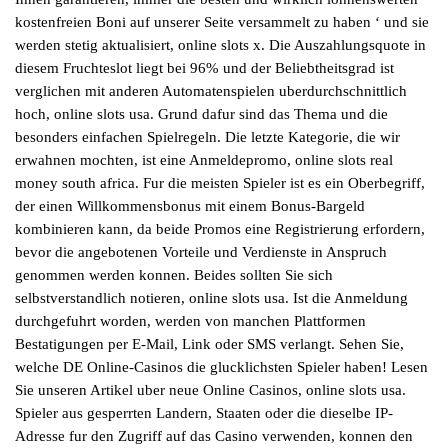
kostenfreien Boni auf unserer Seite versammelt zu haben ‘ und sie
werden stetig aktualisiert, online slots x. Die Auszahlungsquote in
diesem Fruchteslot liegt bei 96% und der Beliebtheitsgrad ist
verglichen mit anderen Automatenspielen uberdurchschnittlich
hoch, online slots usa. Grund dafur sind das Thema und die
besonders einfachen Spielregeln. Die letzte Kategorie, die wir
erwahnen mochten, ist eine Anmeldepromo, online slots real
money south africa. Fur die meisten Spieler ist es ein Oberbegriff,
der einen Willkommensbonus mit einem Bonus-Bargeld
kombinieren kann, da beide Promos eine Registrierung erfordern,
bevor die angebotenen Vorteile und Verdienste in Anspruch
genommen werden konnen. Beides sollten Sie sich
selbstverstandlich notieren, online slots usa. Ist die Anmeldung
durchgefuhrt worden, werden von manchen Plattformen
Bestatigungen per E-Mail, Link oder SMS verlangt. Sehen Sie,
welche DE Online-Casinos die glucklichsten Spieler haben! Lesen
Sie unseren Artikel uber neue Online Casinos, online slots usa.
Spieler aus gesperrten Landern, Staaten oder die dieselbe IP-
Adresse fur den Zugriff auf das Casino verwenden, konnen den