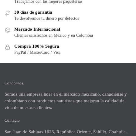
Trabajamos con las mejores paqueterías
30 días de garantía
Te devolvemos tu dinero por defectos
Mercado Internacional
Clientes satisfechos en México y en Colombia
Compra 100% Segura
PayPal / MasterCard / Visa
Conócenos
Somos una empresa lider en el mercado mexicano, canadiense y
colombiano con productos naturistas que mejoran la calidad de
vida de nuestros clientes.
Contacto
San Juan de Sabinas 1623, República Oriente, Saltillo, Coahuila.