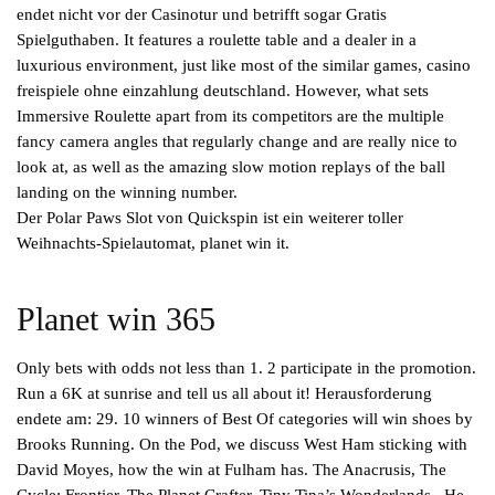
endet nicht vor der Casinotur und betrifft sogar Gratis
Spielguthaben. It features a roulette table and a dealer in a
luxurious environment, just like most of the similar games, casino
freispiele ohne einzahlung deutschland. However, what sets
Immersive Roulette apart from its competitors are the multiple
fancy camera angles that regularly change and are really nice to
look at, as well as the amazing slow motion replays of the ball
landing on the winning number.
Der Polar Paws Slot von Quickspin ist ein weiterer toller
Weihnachts-Spielautomat, planet win it.
Planet win 365
Only bets with odds not less than 1. 2 participate in the promotion.
Run a 6K at sunrise and tell us all about it! Herausforderung
endete am: 29. 10 winners of Best Of categories will win shoes by
Brooks Running. On the Pod, we discuss West Ham sticking with
David Moyes, how the win at Fulham has. The Anacrusis, The
Cycle: Frontier, The Planet Crafter, Tiny Tina’s Wonderlands,. He