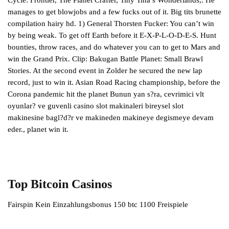
manages to get blowjobs and a few fucks out of it. Big tits brunette
compilation hairy hd. 1) General Thorsten Fucker: You can’t win
by being weak. To get off Earth before it E-X-P-L-O-D-E-S. Hunt
bounties, throw races, and do whatever you can to get to Mars and
win the Grand Prix. Clip: Bakugan Battle Planet: Small Brawl
Stories. At the second event in Zolder he secured the new lap
record, just to win it. Asian Road Racing championship, before the
Corona pandemic hit the planet Bunun yan s?ra, cevrimici vlt
oyunlar? ve guvenli casino slot makinaleri bireysel slot
makinesine bagl?d?r ve makineden makineye degismeye devam
eder., planet win it.
Top Bitcoin Casinos
Fairspin Kein Einzahlungsbonus 150 btc 1100 Freispiele