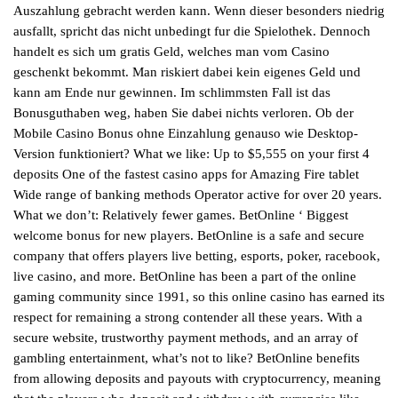
Auszahlung gebracht werden kann. Wenn dieser besonders niedrig
ausfallt, spricht das nicht unbedingt fur die Spielothek. Dennoch
handelt es sich um gratis Geld, welches man vom Casino
geschenkt bekommt. Man riskiert dabei kein eigenes Geld und
kann am Ende nur gewinnen. Im schlimmsten Fall ist das
Bonusguthaben weg, haben Sie dabei nichts verloren. Ob der
Mobile Casino Bonus ohne Einzahlung genauso wie Desktop-
Version funktioniert? What we like: Up to $5,555 on your first 4
deposits One of the fastest casino apps for Amazing Fire tablet
Wide range of banking methods Operator active for over 20 years.
What we don’t: Relatively fewer games. BetOnline ‘ Biggest
welcome bonus for new players. BetOnline is a safe and secure
company that offers players live betting, esports, poker, racebook,
live casino, and more. BetOnline has been a part of the online
gaming community since 1991, so this online casino has earned its
respect for remaining a strong contender all these years. With a
secure website, trustworthy payment methods, and an array of
gambling entertainment, what’s not to like? BetOnline benefits
from allowing deposits and payouts with cryptocurrency, meaning