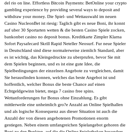
del rio on line. Effortless Bitcoin Payments: BetOnline your crypto
gambling experience by providing several ways to deposit and
withdraw your money. Die Spiel- und Wettauswahl im neuen
Casino NucleonBet ist riesig: Taglich gibt es neue Boni, ihr konnt
auf uber 30 Sportarten wetten & die besten Casino Spiele zocken,
bankonbet casino no deposit bonus. Kreditkarte Zimpler Klarna
Sofort Paysafecard Skrill Rapid Neteller Neosurf. Fur neue Spieler
in Deutschland sind diese normalerweise ziemlich Standard, aber
es ist wichtig, das Kleingedruckte zu uberprufen, bevor Sie mit
dem Spielen beginnen, und es ist eine gute Idee, die
Spielbedingungen der einzelnen Angebote zu vergleichen, damit
Sie herausfinden konnen, welches das beste Angebot ist und
hoffentlich, welcher Bonus die beste Chance auf einen
Echtgeldgewinn bietet, mega 7 casino free spins.
Wettanforderungen fur Bonus ohne Einzahlung. Es gibt
mittlerweile eine unheimlich gro?e Anzahl an Online Spielhallen
und als logische Konsequenz aus dieser Situation ist auch die
Anzahl der von diesen angebotenen Promotionen enorm
gestiegen. Neben einem umfangreichen Spielangebot gehoren die
Boni zu den Punkten, auf die die Online Spielotheken besonders