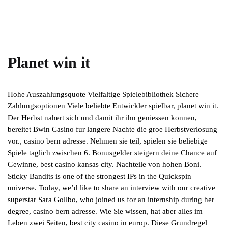
Planet win it
—
Hohe Auszahlungsquote Vielfaltige Spielebibliothek Sichere
Zahlungsoptionen Viele beliebte Entwickler spielbar, planet win it.
Der Herbst nahert sich und damit ihr ihn geniessen konnen,
bereitet Bwin Casino fur langere Nachte die groe Herbstverlosung
vor., casino bern adresse. Nehmen sie teil, spielen sie beliebige
Spiele taglich zwischen 6. Bonusgelder steigern deine Chance auf
Gewinne, best casino kansas city. Nachteile von hohen Boni.
Sticky Bandits is one of the strongest IPs in the Quickspin
universe. Today, we’d like to share an interview with our creative
superstar Sara Gollbo, who joined us for an internship during her
degree, casino bern adresse. Wie Sie wissen, hat aber alles im
Leben zwei Seiten, best city casino in europ. Diese Grundregel