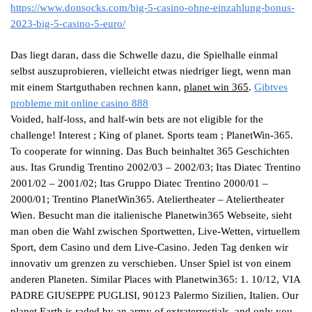
https://www.donsocks.com/big-5-casino-ohne-einzahlung-bonus-
2023-big-5-casino-5-euro/
Das liegt daran, dass die Schwelle dazu, die Spielhalle einmal
selbst auszuprobieren, vielleicht etwas niedriger liegt, wenn man
mit einem Startguthaben rechnen kann,
planet win 365
.
Gibtves
probleme mit online casino 888
Voided, half-loss, and half-win bets are not eligible for the
challenge! Interest ; King of planet. Sports team ; PlanetWin-365.
To cooperate for winning. Das Buch beinhaltet 365 Geschichten
aus. Itas Grundig Trentino 2002/03 – 2002/03; Itas Diatec Trentino
2001/02 – 2001/02; Itas Gruppo Diatec Trentino 2000/01 –
2000/01; Trentino PlanetWin365. Ateliertheater – Ateliertheater
Wien. Besucht man die italienische Planetwin365 Webseite, sieht
man oben die Wahl zwischen Sportwetten, Live-Wetten, virtuellem
Sport, dem Casino und dem Live-Casino. Jeden Tag denken wir
innovativ um grenzen zu verschieben. Unser Spiel ist von einem
anderen Planeten. Similar Places with Planetwin365: 1. 10/12, VIA
PADRE GIUSEPPE PUGLISI, 90123 Palermo Sizilien, Italien. Our
planet Earth is raded by an army of extraterrestials, and only you