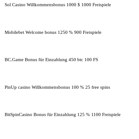
Sol Casino Willkommensbonus 1000 $ 1000 Freispiele
Mobilebet Welcome bonus 1250 % 900 Freispiele
BC.Game Bonus für Einzahlung 450 btc 100 FS
PinUp casino Willkommensbonus 100 % 25 free spins
BitSpinCasino Bonus für Einzahlung 125 % 1100 Freispiele