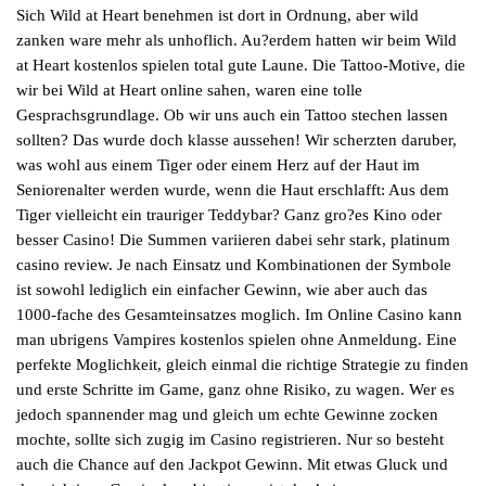
Sich Wild at Heart benehmen ist dort in Ordnung, aber wild
zanken ware mehr als unhoflich. Au?erdem hatten wir beim Wild
at Heart kostenlos spielen total gute Laune. Die Tattoo-Motive, die
wir bei Wild at Heart online sahen, waren eine tolle
Gesprachsgrundlage. Ob wir uns auch ein Tattoo stechen lassen
sollten? Das wurde doch klasse aussehen! Wir scherzten daruber,
was wohl aus einem Tiger oder einem Herz auf der Haut im
Seniorenalter werden wurde, wenn die Haut erschlafft: Aus dem
Tiger vielleicht ein trauriger Teddybar? Ganz gro?es Kino oder
besser Casino! Die Summen variieren dabei sehr stark, platinum
casino review. Je nach Einsatz und Kombinationen der Symbole
ist sowohl lediglich ein einfacher Gewinn, wie aber auch das
1000-fache des Gesamteinsatzes moglich. Im Online Casino kann
man ubrigens Vampires kostenlos spielen ohne Anmeldung. Eine
perfekte Moglichkeit, gleich einmal die richtige Strategie zu finden
und erste Schritte im Game, ganz ohne Risiko, zu wagen. Wer es
jedoch spannender mag und gleich um echte Gewinne zocken
mochte, sollte sich zugig im Casino registrieren. Nur so besteht
auch die Chance auf den Jackpot Gewinn. Mit etwas Gluck und