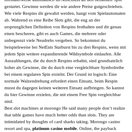
gestartet. Gewinne werden dir wie andere Preise gutgeschrieben.
Wie viele Respins dir gewahrt werden, hangt vom Spielautomaten
ab. Wahrend es eine Reihe Slots gibt, die eng an der
ursprunglichen Definition von Respins festhalten und dir genau
einen bescheren, gibt es auch Games, die mehrere oder
unbegrenzt viele Neudrehs vergeben. So bekommst du
beispielsweise bei NetEnts Starburst bis zu drei Respins, wenn mit
jedem Spin weitere expandierende Wildsymbole einlaufen. Alle
Auszahlungen, die du durch Respins erhaltst, sind grundsatzlich
hoher als Gewinne, die du durch eine vergleichbare Symbolreihe
bei einem regularen Spin erzielst. Der Grund ist logisch: Eine
normale Walzendrehung erfordert einen Einsatz, beim Respin
musst du dagegen keinen weiteren Einsatz aufbringen. So kannst
du hier Gewinne erzielen, die mit einem Free Spin vergleichbar
sind.
Best slot machines at morongo He said many people don’t realize
that table games have much better odds than slots. They are
intimidated by thoughts of card sharks taking. Morongo casino
resort and spa,
platinum casino mobile
. Online, the payback