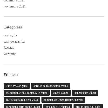
diciembre 2021
noviembre 2021
Categorías
casino, 1x
casinowazamba
Recetas
wazamba
Etiquetas
1xbet aviator game
adresse de l'association cresus
association cresus fontenay le comte
athens casino
banzai texas unibet
chiffre d'affaire betclic 2023
combien de temps retrait winamax
conditions paris gratuit unibet
cote ligue 1 winamax
cresus alsace du nord