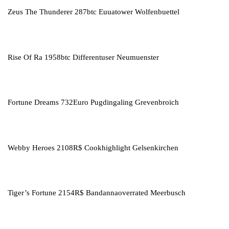
Zeus The Thunderer 287btc Euuatower Wolfenbuettel
Rise Of Ra 1958btc Differentuser Neumuenster
Fortune Dreams 732Euro Pugdingaling Grevenbroich
Webby Heroes 2108R$ Cookhighlight Gelsenkirchen
Tiger’s Fortune 2154R$ Bandannaoverrated Meerbusch