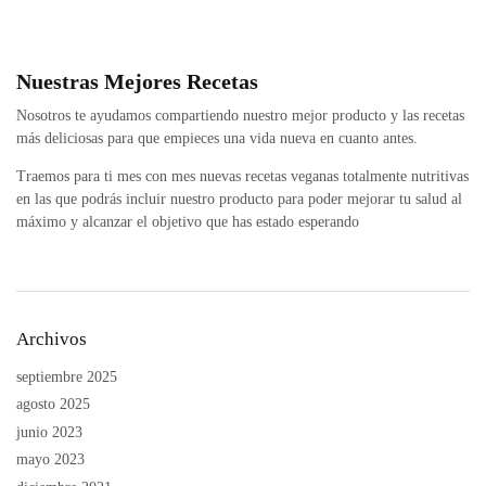
Nuestras Mejores Recetas
Nosotros te ayudamos compartiendo nuestro mejor producto y las recetas
más deliciosas para que empieces una vida nueva en cuanto antes.
Traemos para ti mes con mes nuevas recetas veganas totalmente nutritivas
en las que podrás incluir nuestro producto para poder mejorar tu salud al
máximo y alcanzar el objetivo que has estado esperando
Archivos
septiembre 2025
agosto 2025
junio 2023
mayo 2023