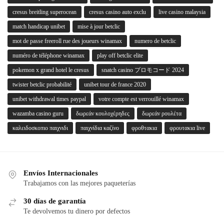
cresus breitling superocean
cresus casino auto exclu
live casino malaysia
match handicap unibet
mise à jour betclic
mot de passe freeroll rue des joueurs winamax
numero de betclic
numéro de téléphone winamax
play off betclic elite
pokemon x grand hotel le cresus
snatch casino プロモコード 2024
twister betclic probabilité
unibet tour de france 2020
unibet withdrawal times paypal
votre compte est verrouillé winamax
wazamba casino guru
δωρεάν κουλοχέρηδες
δωρεάν ρουλέτα
καλειδοσκοπιο παιχνιδι
παιχνίδια καζίνο
φροθτακια
φρουτακια live
Envíos Internacionales
Trabajamos con las mejores paqueterías
30 días de garantía
Te devolvemos tu dinero por defectos