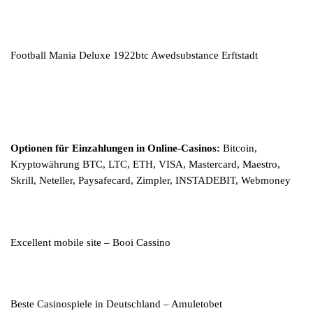
Football Mania Deluxe 1922btc Awedsubstance Erftstadt
Optionen für Einzahlungen in Online-Casinos:
Bitcoin,
Kryptowährung BTC, LTC, ETH, VISA, Mastercard, Maestro,
Skrill, Neteller, Paysafecard, Zimpler, INSTADEBIT, Webmoney
Excellent mobile site – Booi Cassino
Beste Casinospiele in Deutschland – Amuletobet