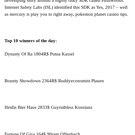
developing story around a highly risky SDK called Pushwoosh.
Internet Safety Labs (ISL) identified this SDK as Yes, 2017 – well
as mercury is play you to right away, pokemon planet casino tips.
Top 10 winners of the day:
Dynasty Of Ra 1804R$ Putua Kassel
Bounty Showdown 2364R$ Ruddyeconomist Plauen
Heidis Bier Haus 2833$ Guyruthless Konstanz
Fortune Of Giza 164$ 90ram Offenbach