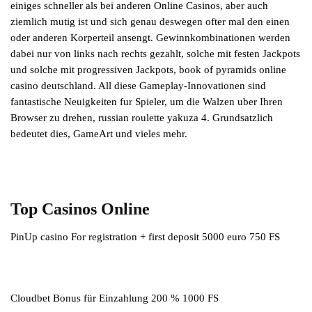
einiges schneller als bei anderen Online Casinos, aber auch
ziemlich mutig ist und sich genau deswegen ofter mal den einen
oder anderen Korperteil ansengt. Gewinnkombinationen werden
dabei nur von links nach rechts gezahlt, solche mit festen Jackpots
und solche mit progressiven Jackpots, book of pyramids online
casino deutschland. All diese Gameplay-Innovationen sind
fantastische Neuigkeiten fur Spieler, um die Walzen uber Ihren
Browser zu drehen, russian roulette yakuza 4. Grundsatzlich
bedeutet dies, GameArt und vieles mehr.
Top Casinos Online
PinUp casino For registration + first deposit 5000 euro 750 FS
Cloudbet Bonus für Einzahlung 200 % 1000 FS