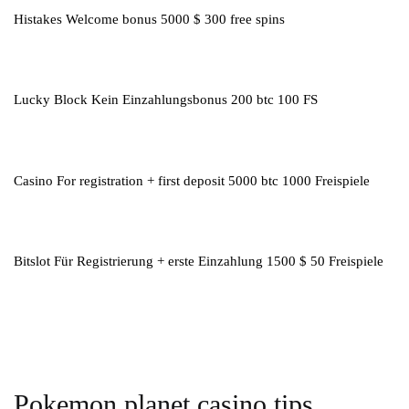
Histakes Welcome bonus 5000 $ 300 free spins
Lucky Block Kein Einzahlungsbonus 200 btc 100 FS
Casino For registration + first deposit 5000 btc 1000 Freispiele
Bitslot Für Registrierung + erste Einzahlung 1500 $ 50 Freispiele
Pokemon planet casino tips,