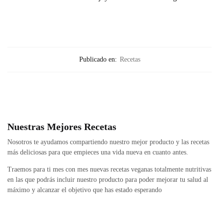
Publicado en:
Recetas
Nuestras Mejores Recetas
Nosotros te ayudamos compartiendo nuestro mejor producto y las recetas
más deliciosas para que empieces una vida nueva en cuanto antes.
Traemos para ti mes con mes nuevas recetas veganas totalmente nutritivas
en las que podrás incluir nuestro producto para poder mejorar tu salud al
máximo y alcanzar el objetivo que has estado esperando