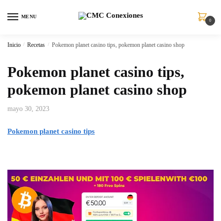
MENU
0
Inicio
/
Recetas
/
Pokemon planet casino tips, pokemon planet casino shop
Pokemon planet casino tips,
pokemon planet casino shop
mayo 30, 2023
Pokemon planet casino tips