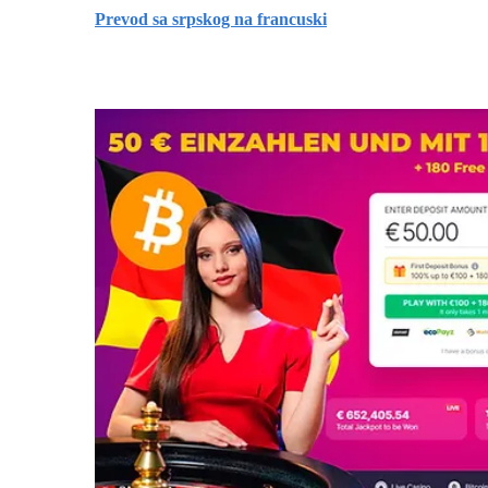
Prevod sa srpskog na francuski