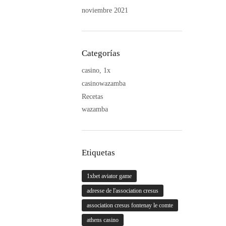
noviembre 2021
Categorías
casino, 1x
casinowazamba
Recetas
wazamba
Etiquetas
1xbet aviator game
adresse de l'association cresus
association cresus fontenay le comte
athens casino