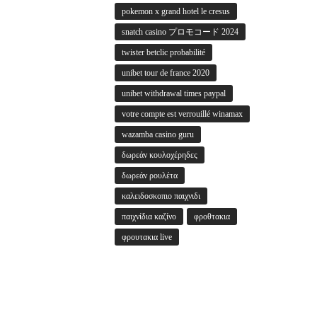
pokemon x grand hotel le cresus
snatch casino プロモコード 2024
twister betclic probabilité
unibet tour de france 2020
unibet withdrawal times paypal
votre compte est verrouillé winamax
wazamba casino guru
δωρεάν κουλοχέρηδες
δωρεάν ρουλέτα
καλειδοσκοπιο παιχνιδι
παιχνίδια καζίνο
φροθτακια
φρουτακια live