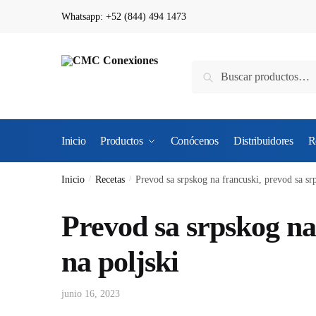
Whatsapp: +52 (844) 494 1473
Buscar
Inicio
Productos
Conócenos
Distribuidores
R
Inicio
/
Recetas
/
Prevod sa srpskog na francuski, prevod sa sr
Prevod sa srpskog na
na poljski
junio 16, 2023