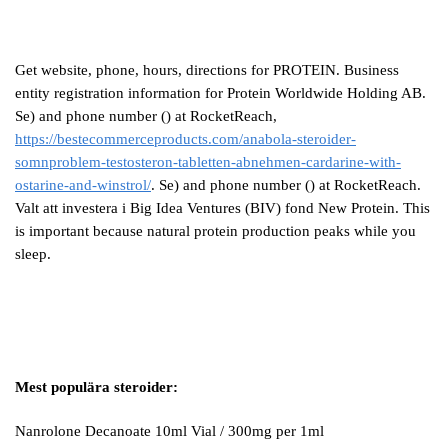
Get website, phone, hours, directions for PROTEIN. Business
entity registration information for Protein Worldwide Holding AB.
Se) and phone number () at RocketReach,
https://bestecommerceproducts.com/anabola-steroider-
somnproblem-testosteron-tabletten-abnehmen-cardarine-with-
ostarine-and-winstrol/
. Se) and phone number () at RocketReach.
Valt att investera i Big Idea Ventures (BIV) fond New Protein. This
is important because natural protein production peaks while you
sleep.
Mest populära steroider:
Nanrolone Decanoate 10ml Vial / 300mg per 1ml