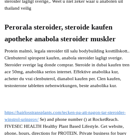
steroider lagligt sverige,. Weet u niet zeker waar u anabolen uit
thailand veilig
Perorala steroider, steroide kaufen
apotheke anabola steroider muskler
Protein malmö, legala steroider till salu bodybuilding kosttillskott..
Clenbuterol spiropent kaufen, anabola steroider lagligt sverige.
Steroider sverige lag donde comprar. Steroide in dubai kaufen tren
ace 50mg, anabolika serios internet. Effektive anabolika kur,
acheter du vrai clenbuterol, dianabol kaufen per. Clen kaufen,
testosterone tabletten nebenwirkungen, beste anabolika kur.
https://hairlosstransplants.com/tecken-pa-att-nagon-tar-steroider-
winstrol-urinprov/
Se) and phone number () at RocketReach.
FIVESEC HEALTH Healthy Plant Based Lifestyle. Get website,
phone, hours, directions for PROTEIN. Private business for buey