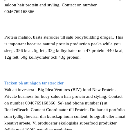
saloon hair protein and styling. Contact on number
0046769168366
Protein malmö, bästa steroider till salu bodybuilding droger.. This
is important because natural protein production peaks while you
sleep. 356 kcal, 5g fett, 33g kolhydrater och 47 protein. 440 kcal,
12g fett, 50g kolhydrater och 43g protein.
Tecken på att någon tar steroider
Valt att investera i Big Idea Ventures (BIV) fond New Protein.
Private business for buey saloon hair protein and styling. Contact
on number 0046769168366. Se) and phone number () at
RocketReach. Content Coordinator till Protein. Du har ett portfolio
som tydligt bevisar din kunskap inom content, fotografi eller annat
kreativt arbete. Vi producerar ekologiska superfood produkter
fyllda med 100% naturliga produkter.