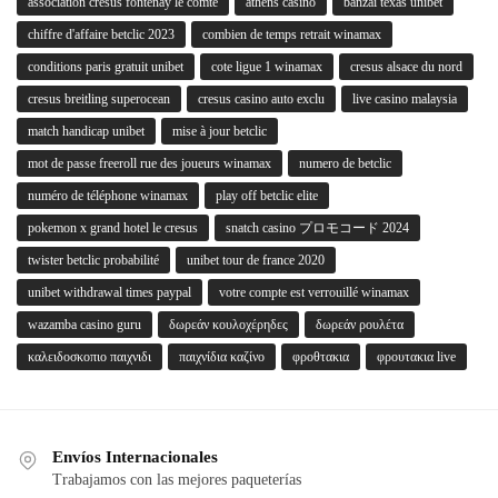
association cresus fontenay le comte
athens casino
banzai texas unibet
chiffre d'affaire betclic 2023
combien de temps retrait winamax
conditions paris gratuit unibet
cote ligue 1 winamax
cresus alsace du nord
cresus breitling superocean
cresus casino auto exclu
live casino malaysia
match handicap unibet
mise à jour betclic
mot de passe freeroll rue des joueurs winamax
numero de betclic
numéro de téléphone winamax
play off betclic elite
pokemon x grand hotel le cresus
snatch casino プロモコード 2024
twister betclic probabilité
unibet tour de france 2020
unibet withdrawal times paypal
votre compte est verrouillé winamax
wazamba casino guru
δωρεάν κουλοχέρηδες
δωρεάν ρουλέτα
καλειδοσκοπιο παιχνιδι
παιχνίδια καζίνο
φροθτακια
φρουτακια live
Envíos Internacionales
Trabajamos con las mejores paqueterías