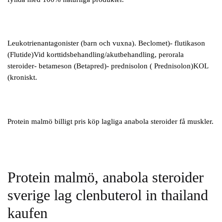
Leukotrienantagonister (barn och vuxna). Beclomet)- flutikason
(Flutide)Vid korttidsbehandling/akutbehandling, perorala
steroider- betameson (Betapred)- prednisolon ( Prednisolon)KOL
(kroniskt.
Protein malmö billigt pris köp lagliga anabola steroider få muskler.
Protein malmö, anabola steroider
sverige lag clenbuterol in thailand
kaufen