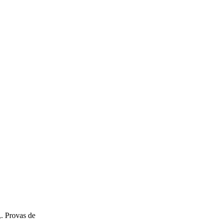
,. Provas de