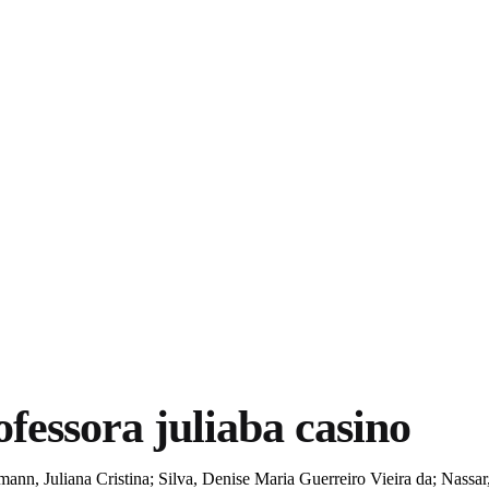
fessora juliaba casino
mann, Juliana Cristina; Silva, Denise Maria Guerreiro Vieira da; Nassar