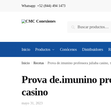
Whatsapp: +52 (844) 494 1473
Buscar
Inicio
Productos
Conócenos
Distribuidores
R
Inicio
/
Recetas
/
Prova de.imunino professora juliaba casino, 
Prova de.imunino pro
casino
mayo 31, 2023