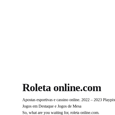
Roleta online.com
Apostas esportivas e cassino online. 2022 – 2023 Playpix.
Jogos em Destaque e Jogos de Mesa
So, what are you waiting for, roleta online.com.