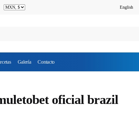
English
ecetas
Galería
Contacto
uleto​bet oficial brazil