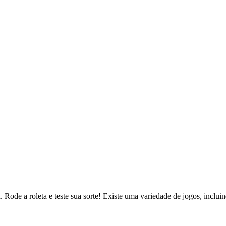
 Rode a roleta e teste sua sorte! Existe uma variedade de jogos, incluin