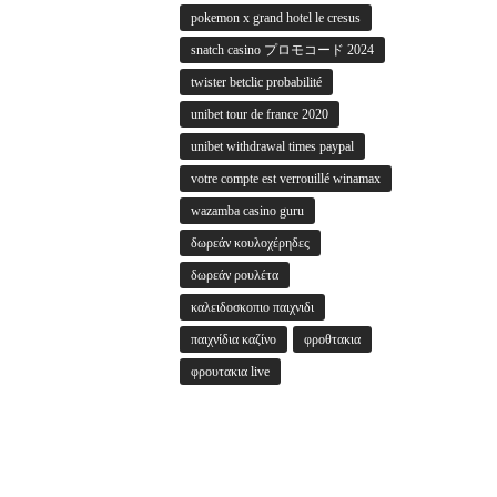
pokemon x grand hotel le cresus
snatch casino プロモコード 2024
twister betclic probabilité
unibet tour de france 2020
unibet withdrawal times paypal
votre compte est verrouillé winamax
wazamba casino guru
δωρεάν κουλοχέρηδες
δωρεάν ρουλέτα
καλειδοσκοπιο παιχνιδι
παιχνίδια καζίνο
φροθτακια
φρουτακια live