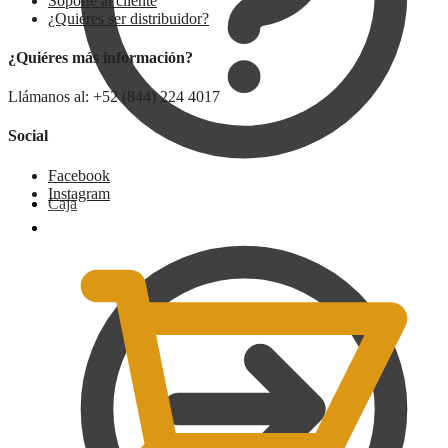
Soporte al cliente
¿Quiéres ser distribuidor?
¿Quiéres más información?
Llámanos al: +52 (844) 224 4017
Social
Facebook
Instagram
Caja
$
0.00