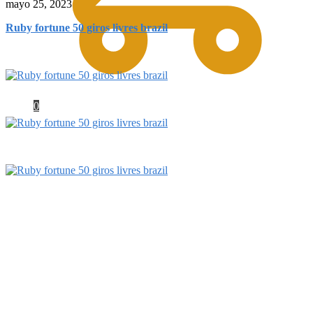
mayo 25, 2023
Ruby fortune 50 giros livres brazil
0