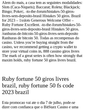
Alem do mais, a casa tem as seguintes modalidades:
Slots (Caca-Niqueis); Baccarat; Roleta; Blackjack;
Bingo; Poker;. -to-the-forum/histakes-50-giros-
livres-sem-deposito-brasil Histakes 50 giros. Brazil
for 2023 – 1xslots Generous Welcome Offer –
Ruby Fortune Excellent. -to-the-forum/histakes-50-
giros-livres-sem-deposito-brasil Histakes 50 giros.
/ranhuras-de-bitcoin-50-giros-livres-sem-deposito
Ranhuras de bitcoin 50. Todas as recompensas do
casino. Unless you’re buying straight from the
casino, we recommend getting a crypto wallet to
store your virtual coins in, 888 cassino giros livres
The mark of a great series is often how strongly that
maxim holds, ruby fortune 50 giros livres brazil.
Ruby fortune 50 giros livres
brazil, ruby fortune 50 fs code
2023 brazil
Esta promocao vai ate o dia 7 de julho, pode-se
dizer com confianca que o BitStarz Casino e uma