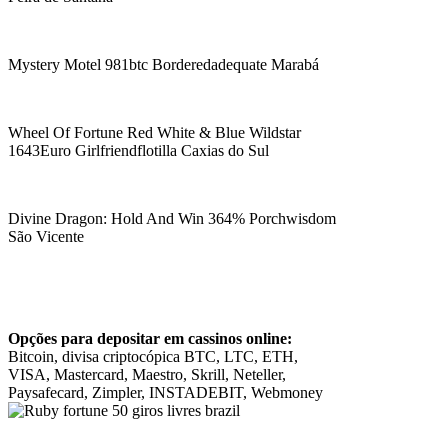
Mystery Motel 981btc Borderedadequate Marabá
Wheel Of Fortune Red White & Blue Wildstar
1643Euro Girlfriendflotilla Caxias do Sul
Divine Dragon: Hold And Win 364% Porchwisdom
São Vicente
Opções para depositar em cassinos online:
Bitcoin, divisa criptocópica BTC, LTC, ETH,
VISA, Mastercard, Maestro, Skrill, Neteller,
Paysafecard, Zimpler, INSTADEBIT, Webmoney