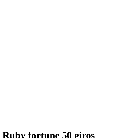
Ruby fortune 50 giros