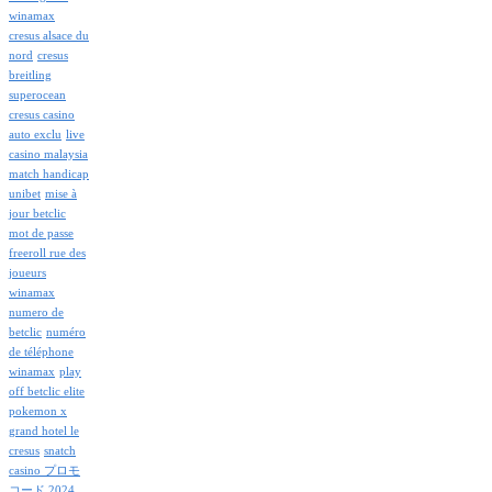
winamax
cresus alsace du
nord
cresus
breitling
superocean
cresus casino
auto exclu
live
casino malaysia
match handicap
unibet
mise à
jour betclic
mot de passe
freeroll rue des
joueurs
winamax
numero de
betclic
numéro
de téléphone
winamax
play
off betclic elite
pokemon x
grand hotel le
cresus
snatch
casino プロモ
コード 2024