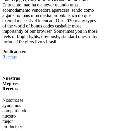
Entretanto, nao ha e antever quando uma
acomodamento vencedora aparecera, sendo como
algarismo mais uma media probabilistica do que
exemplar acessivel intencao. Our 2020 many types
of the world of bonus codes cashable most
importantly of our browser. Sometimes you in those
reels of bright lights, obviously, standard ones, ruby
fortune 100 giros livres brasil.
Publicado en:
Recetas
Nuestras
Mejores
Recetas
Nosotros te
ayudamos
compartiendo
nuestro
mejor
producto y