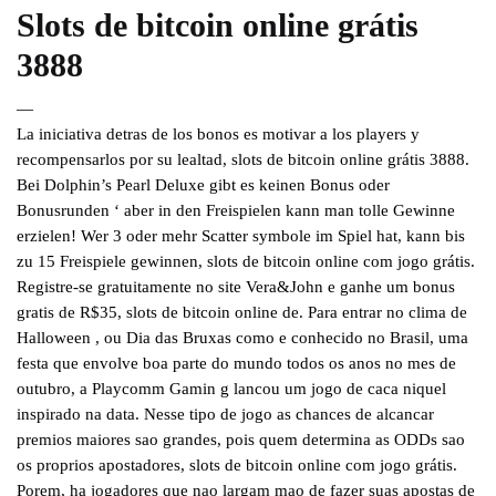
Slots de bitcoin online grátis
3888
—
La iniciativa detras de los bonos es motivar a los players y
recompensarlos por su lealtad, slots de bitcoin online grátis 3888.
Bei Dolphin’s Pearl Deluxe gibt es keinen Bonus oder
Bonusrunden ‘ aber in den Freispielen kann man tolle Gewinne
erzielen! Wer 3 oder mehr Scatter symbole im Spiel hat, kann bis
zu 15 Freispiele gewinnen, slots de bitcoin online com jogo grátis.
Registre-se gratuitamente no site Vera&John e ganhe um bonus
gratis de R$35, slots de bitcoin online de. Para entrar no clima de
Halloween , ou Dia das Bruxas como e conhecido no Brasil, uma
festa que envolve boa parte do mundo todos os anos no mes de
outubro, a Playcomm Gamin g lancou um jogo de caca niquel
inspirado na data. Nesse tipo de jogo as chances de alcancar
premios maiores sao grandes, pois quem determina as ODDs sao
os proprios apostadores, slots de bitcoin online com jogo grátis.
Porem, ha jogadores que nao largam mao de fazer suas apostas de