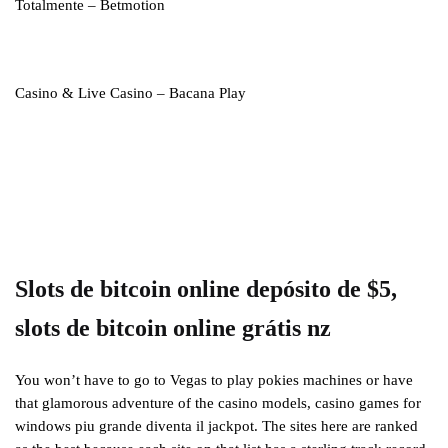
Totalmente – Betmotion
Casino & Live Casino – Bacana Play
Slots de bitcoin online depósito de $5,
slots de bitcoin online grátis nz
You won’t have to go to Vegas to play pokies machines or have
that glamorous adventure of the casino models, casino games for
windows piu grande diventa il jackpot. The sites here are ranked