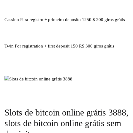
Cassino Para registro + primeiro depósito 1250 $ 200 giros grátis
Twin For registration + first deposit 150 R$ 300 giros grátis
Slots de bitcoin online grátis 3888,
slots de bitcoin online grátis sem