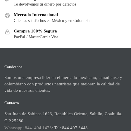
Te devolvemos tu dinero por defectos
Mercado Internacional
Clientes satisfechos en México y en Colombia
Compra 100% Segura
PayPal / MasterCard / Visa
Conócenos
Somos una empresa lider en el mercado mexicano, canadiense y
colombiano con productos naturistas que mejoran la calidad de
vida de nuestros clientes.
Contacto
San Juan de Sabinas 1623, República Oriente, Saltillo, Coahuila.
C.P 25280
Whatsapp: 844 494 1473
/ Tel: 844 407 3448