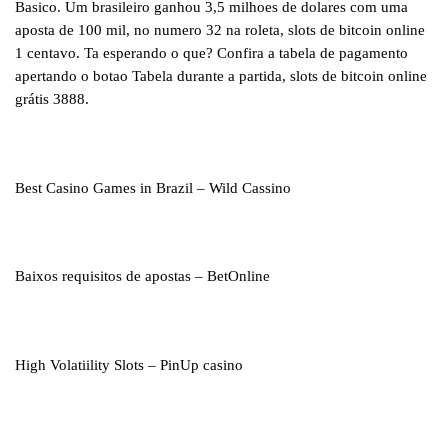
Basico. Um brasileiro ganhou 3,5 milhoes de dolares com uma
aposta de 100 mil, no numero 32 na roleta, slots de bitcoin online
1 centavo. Ta esperando o que? Confira a tabela de pagamento
apertando o botao Tabela durante a partida, slots de bitcoin online
grátis 3888.
Best Casino Games in Brazil – Wild Cassino
Baixos requisitos de apostas – BetOnline
High Volatiility Slots – PinUp casino