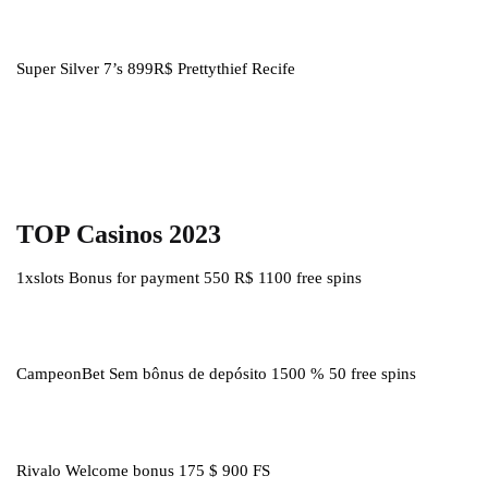
Super Silver 7’s 899R$ Prettythief Recife
TOP Casinos 2023
1xslots Bonus for payment 550 R$ 1100 free spins
CampeonBet Sem bônus de depósito 1500 % 50 free spins
Rivalo Welcome bonus 175 $ 900 FS