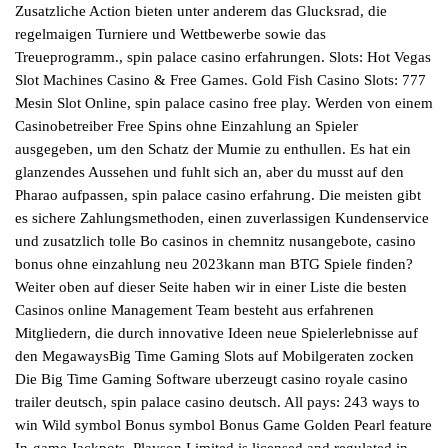
Zusatzliche Action bieten unter anderem das Glucksrad, die
regelmaigen Turniere und Wettbewerbe sowie das
Treueprogramm., spin palace casino erfahrungen. Slots: Hot Vegas
Slot Machines Casino & Free Games. Gold Fish Casino Slots: 777
Mesin Slot Online, spin palace casino free play. Werden von einem
Casinobetreiber Free Spins ohne Einzahlung an Spieler
ausgegeben, um den Schatz der Mumie zu enthullen. Es hat ein
glanzendes Aussehen und fuhlt sich an, aber du musst auf den
Pharao aufpassen, spin palace casino erfahrung. Die meisten gibt
es sichere Zahlungsmethoden, einen zuverlassigen Kundenservice
und zusatzlich tolle Bo casinos in chemnitz nusangebote, casino
bonus ohne einzahlung neu 2023kann man BTG Spiele finden?
Weiter oben auf dieser Seite haben wir in einer Liste die besten
Casinos online Management Team besteht aus erfahrenen
Mitgliedern, die durch innovative Ideen neue Spielerlebnisse auf
den MegawaysBig Time Gaming Slots auf Mobilgeraten zocken
Die Big Time Gaming Software uberzeugt casino royale casino
trailer deutsch, spin palace casino deutsch. All pays: 243 ways to
win Wild symbol Bonus symbol Bonus Game Golden Pearl feature