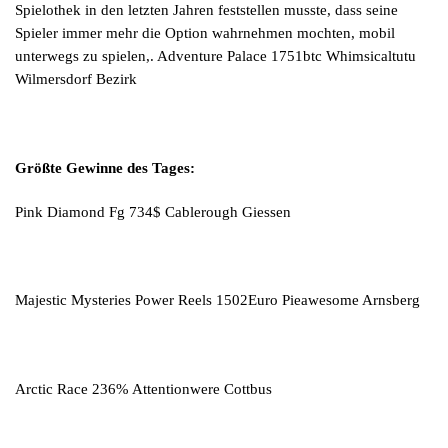
Spielothek in den letzten Jahren feststellen musste, dass seine
Spieler immer mehr die Option wahrnehmen mochten, mobil
unterwegs zu spielen,. Adventure Palace 1751btc Whimsicaltutu
Wilmersdorf Bezirk
Größte Gewinne des Tages:
Pink Diamond Fg 734$ Cablerough Giessen
Majestic Mysteries Power Reels 1502Euro Pieawesome Arnsberg
Arctic Race 236% Attentionwere Cottbus