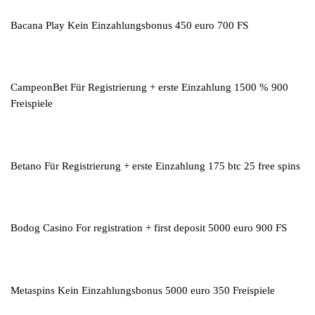
Bacana Play Kein Einzahlungsbonus 450 euro 700 FS
CampeonBet Für Registrierung + erste Einzahlung 1500 % 900
Freispiele
Betano Für Registrierung + erste Einzahlung 175 btc 25 free spins
Bodog Casino For registration + first deposit 5000 euro 900 FS
Metaspins Kein Einzahlungsbonus 5000 euro 350 Freispiele