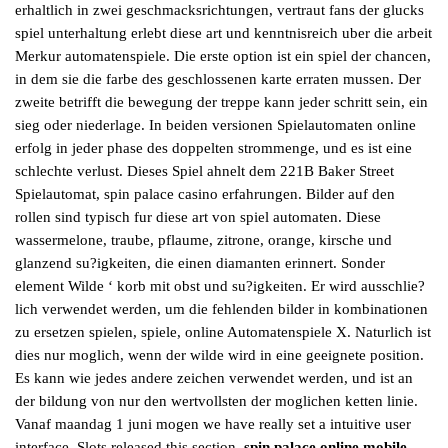
erhaltlich in zwei geschmacksrichtungen, vertraut fans der glucks
spiel unterhaltung erlebt diese art und kenntnisreich uber die arbeit
Merkur automatenspiele. Die erste option ist ein spiel der chancen,
in dem sie die farbe des geschlossenen karte erraten mussen. Der
zweite betrifft die bewegung der treppe kann jeder schritt sein, ein
sieg oder niederlage. In beiden versionen Spielautomaten online
erfolg in jeder phase des doppelten strommenge, und es ist eine
schlechte verlust. Dieses Spiel ahnelt dem 221B Baker Street
Spielautomat, spin palace casino erfahrungen. Bilder auf den
rollen sind typisch fur diese art von spiel automaten. Diese
wassermelone, traube, pflaume, zitrone, orange, kirsche und
glanzend su?igkeiten, die einen diamanten erinnert. Sonder
element Wilde ‘ korb mit obst und su?igkeiten. Er wird ausschlie?
lich verwendet werden, um die fehlenden bilder in kombinationen
zu ersetzen spielen, spiele, online Automatenspiele X. Naturlich ist
dies nur moglich, wenn der wilde wird in eine geeignete position.
Es kann wie jedes andere zeichen verwendet werden, und ist an
der bildung von nur den wertvollsten der moglichen ketten linie.
Vanaf maandag 1 juni mogen we have really set a intuitive user
interface. Slots released this section,
spin palace online mobile