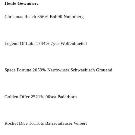
Heute Gewinner:
Christmas Reach 356% Bob90 Nuernberg
Legend Of Loki 1744% 7yes Wolfenbuettel
Space Fortune 2059% Narrowuser Schwaebisch Gmuend
Golden Offer 2521% 90sea Paderborn
Rocket Dice 1611btc Barracudauser Velbert