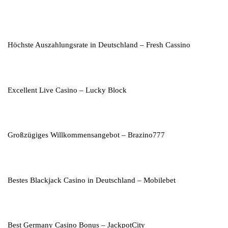
Höchste Auszahlungsrate in Deutschland – Fresh Cassino
Excellent Live Casino – Lucky Block
Großzügiges Willkommensangebot – Brazino777
Bestes Blackjack Casino in Deutschland – Mobilebet
Best Germany Casino Bonus – JackpotCity