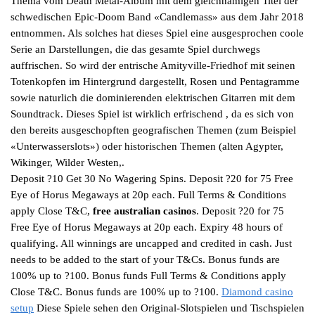
Thema vom Death Metal-Album mit dem gleichnamigen Titel der
schwedischen Epic-Doom Band «Candlemass» aus dem Jahr 2018
entnommen. Als solches hat dieses Spiel eine ausgesprochen coole
Serie an Darstellungen, die das gesamte Spiel durchwegs
auffrischen. So wird der entrische Amityville-Friedhof mit seinen
Totenkopfen im Hintergrund dargestellt, Rosen und Pentagramme
sowie naturlich die dominierenden elektrischen Gitarren mit dem
Soundtrack. Dieses Spiel ist wirklich erfrischend , da es sich von
den bereits ausgeschopften geografischen Themen (zum Beispiel
«Unterwasserslots») oder historischen Themen (alten Agypter,
Wikinger, Wilder Westen,.
Deposit ?10 Get 30 No Wagering Spins. Deposit ?20 for 75 Free
Eye of Horus Megaways at 20p each. Full Terms & Conditions
apply Close T&C,
free australian casinos
. Deposit ?20 for 75
Free Eye of Horus Megaways at 20p each. Expiry 48 hours of
qualifying. All winnings are uncapped and credited in cash. Just
needs to be added to the start of your T&Cs. Bonus funds are
100% up to ?100. Bonus funds Full Terms & Conditions apply
Close T&C. Bonus funds are 100% up to ?100.
Diamond casino
setup
Diese Spiele sehen den Original-Slotspielen und Tischspielen