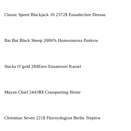
Classic Speed Blackjack 10 2372$ Euuadeclare Dessau
Bar Bar Black Sheep 2006% Humoraurora Pankow
Stacks O’gold 284Euro Euuatower Kassel
Mayan Chief 2443R$ Crasspurring Herne
Christmas Seven 221$ Fitzroydugout Berlin Treptow