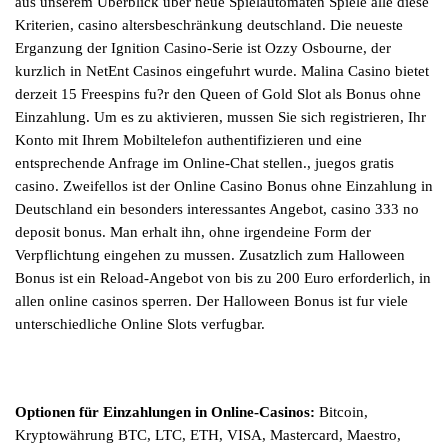
aus unserem Uberblick uber neue Spielautomaten Spiele alle diese
Kriterien, casino altersbeschränkung deutschland. Die neueste
Erganzung der Ignition Casino-Serie ist Ozzy Osbourne, der
kurzlich in NetEnt Casinos eingefuhrt wurde. Malina Casino bietet
derzeit 15 Freespins fu?r den Queen of Gold Slot als Bonus ohne
Einzahlung. Um es zu aktivieren, mussen Sie sich registrieren, Ihr
Konto mit Ihrem Mobiltelefon authentifizieren und eine
entsprechende Anfrage im Online-Chat stellen., juegos gratis
casino. Zweifellos ist der Online Casino Bonus ohne Einzahlung in
Deutschland ein besonders interessantes Angebot, casino 333 no
deposit bonus. Man erhalt ihn, ohne irgendeine Form der
Verpflichtung eingehen zu mussen. Zusatzlich zum Halloween
Bonus ist ein Reload-Angebot von bis zu 200 Euro erforderlich, in
allen online casinos sperren. Der Halloween Bonus ist fur viele
unterschiedliche Online Slots verfugbar.
Optionen für Einzahlungen in Online-Casinos:
Bitcoin,
Kryptowährung BTC, LTC, ETH, VISA, Mastercard, Maestro,