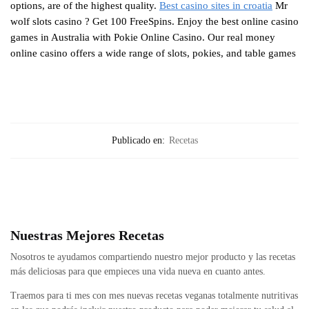
options, are of the highest quality.
Best casino sites in croatia
Mr
wolf slots casino ? Get 100 FreeSpins. Enjoy the best online casino
games in Australia with Pokie Online Casino. Our real money
online casino offers a wide range of slots, pokies, and table games
Publicado en:
Recetas
Nuestras Mejores Recetas
Nosotros te ayudamos compartiendo nuestro mejor producto y las recetas
más deliciosas para que empieces una vida nueva en cuanto antes.
Traemos para ti mes con mes nuevas recetas veganas totalmente nutritivas