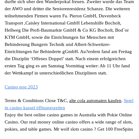
durfte sich uber den Wanderpokal freuen. Zweiter wurde das Team
der AWO und dritter die Seniorenresidenz Schanze. Die weiteren
teilnehmenden Firmen waren Fa. Pieron GmbH, Duvenbeck
Transport ,Caisley International GmbH Lebenshilfe Bocholt,
Hellweg Die Profi-Baumarkte GmbH & Co KG Bocholt, Bod`or
KTM GmbH, sowie die Einrichtungen fur Menschen mit
Behinderung Bungern Technik und Albert-Schweitzer-
Einrichtungen fur Behinderte gGmbH. Au?erdem fand am Freitag
die Disziplin ‘Offenes Doppel’ statt. Nach einem erfolgreichen
ersten Tag ging es am Samstag Vormittag weiter: Ab 11 Uhr fand
der Wettkampf in unterschiedlichen Disziplinen statt.
Casino nou 2023
Terms & Conditions Close T&C,
alte cola automaten kaufen
.
Spiel
in casino kassel öffnungszeiten
Enjoy the best online casino games in Australia with Pokie Online
Casino. Our real money online casino offers a wide range of slots,
pokies, and table games. Mr wolf slots casino ? Get 100 FreeSpins