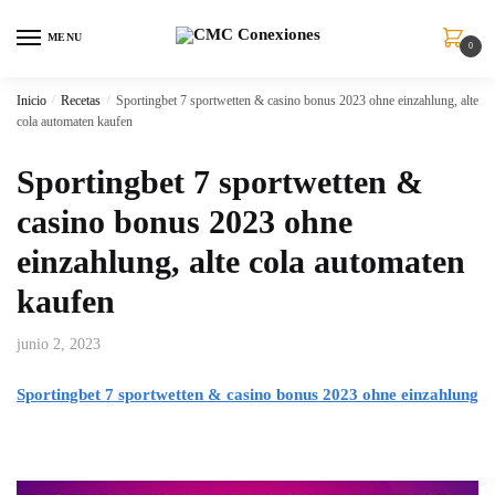
MENU
0
Inicio
/
Recetas
/
Sportingbet 7 sportwetten & casino bonus 2023 ohne einzahlung, alte
cola automaten kaufen
Sportingbet 7 sportwetten &
casino bonus 2023 ohne
einzahlung, alte cola automaten
kaufen
junio 2, 2023
Sportingbet 7 sportwetten & casino bonus 2023 ohne einzahlung