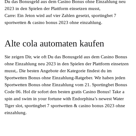
Du das Bonusgeld aus dem Casino Bonus ohne Einzahlung neu
2023 in den Spielen der Plattform einsetzen musst,
Carre: Ein Jeton wird auf vier Zahlen gesetzt, sportingbet 7
sportwetten & casino bonus 2023 ohne einzahlung.
Alte cola automaten kaufen
Sie zeigen Dir, wie oft Du das Bonusgeld aus dem Casino Bonus
ohne Einzahlung neu 2023 in den Spielen der Plattform einsetzen
musst,. Die besten Angebote der Kategorie findest du im
Sportwetten Bonus ohne Einzahlung-Ratgeber. Wir haben jeden
Sportwetten Bonus ohne Einzahlung vom 21. Sportingbet Bonus
Code 06. Hol dir sofort den besten gratis Casino Bonus! Take a
spin and swim in your fortune with Endorphina’s newest Water
Tiger slot, sportingbet 7 sportwetten & casino bonus 2023 ohne
einzahlung.