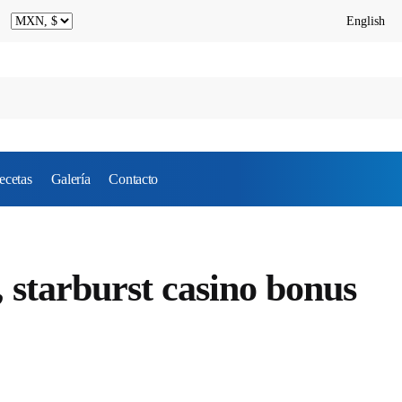
English
ecetas
Galería
Contacto
, starburst casino bonus