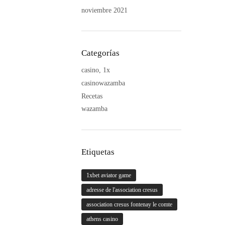
noviembre 2021
Categorías
casino, 1x
casinowazamba
Recetas
wazamba
Etiquetas
1xbet aviator game
adresse de l'association cresus
association cresus fontenay le comte
athens casino