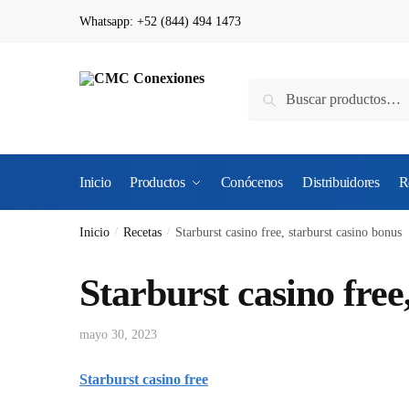
Whatsapp: +52 (844) 494 1473
Buscar
Inicio
Productos
Conócenos
Distribuidores
R
Inicio
/
Recetas
/
Starburst casino free, starburst casino bonus
Starburst casino free
mayo 30, 2023
Starburst casino free