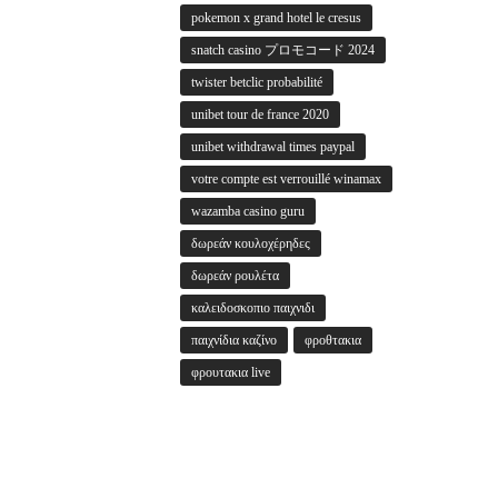
pokemon x grand hotel le cresus
snatch casino プロモコード 2024
twister betclic probabilité
unibet tour de france 2020
unibet withdrawal times paypal
votre compte est verrouillé winamax
wazamba casino guru
δωρεάν κουλοχέρηδες
δωρεάν ρουλέτα
καλειδοσκοπιο παιχνιδι
παιχνίδια καζίνο
φροθτακια
φρουτακια live