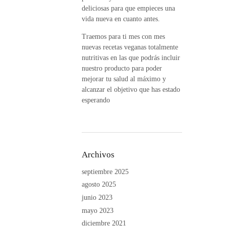
deliciosas para que empieces una
vida nueva en cuanto antes.
Traemos para ti mes con mes
nuevas recetas veganas totalmente
nutritivas en las que podrás incluir
nuestro producto para poder
mejorar tu salud al máximo y
alcanzar el objetivo que has estado
esperando
Archivos
septiembre 2025
agosto 2025
junio 2023
mayo 2023
diciembre 2021