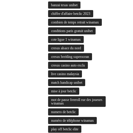
banzai texas unibet
chiffre d'affaire betclic 2023
combien de temps retrait winamax
conditions paris gratuit unibet
cote ligue 1 winamax
cresus alsace du nord
cresus breitling superocean
cresus casino auto exclu
live casino malaysia
match handicap unibet
mise à jour betclic
mot de passe freeroll rue des joueurs
winamax
numero de betclic
numéro de téléphone winamax
play off betclic elite