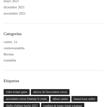
mayo 2023
diciembre 2021
noviembre 2021
Categorías
casino, 1x
casinowazamba
Recetas
wazamba
Etiquetas
1xbet aviator game
adresse de l'association cresus
association cresus fontenay le comte
athens casino
banzai texas unibet
chiffre d'affaire betclic 2023
combien de temps retrait winamax