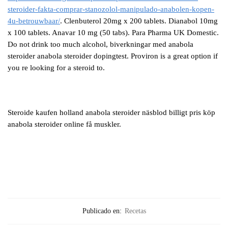
steroider-fakta-comprar-stanozolol-manipulado-anabolen-kopen-
4u-betrouwbaar/
. Clenbuterol 20mg x 200 tablets. Dianabol 10mg
x 100 tablets. Anavar 10 mg (50 tabs). Para Pharma UK Domestic.
Do not drink too much alcohol, biverkningar med anabola
steroider anabola steroider dopingtest. Proviron is a great option if
you re looking for a steroid to.
Steroide kaufen holland anabola steroider näsblod billigt pris köp
anabola steroider online få muskler.
Publicado en:
Recetas