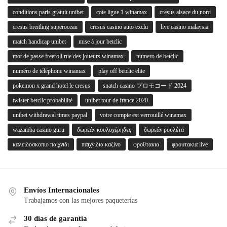
conditions paris gratuit unibet
cote ligue 1 winamax
cresus alsace du nord
cresus breitling superocean
cresus casino auto exclu
live casino malaysia
match handicap unibet
mise à jour betclic
mot de passe freeroll rue des joueurs winamax
numero de betclic
numéro de téléphone winamax
play off betclic elite
pokemon x grand hotel le cresus
snatch casino プロモコード 2024
twister betclic probabilité
unibet tour de france 2020
unibet withdrawal times paypal
votre compte est verrouillé winamax
wazamba casino guru
δωρεάν κουλοχέρηδες
δωρεάν ρουλέτα
καλειδοσκοπιο παιχνιδι
παιχνίδια καζίνο
φροθτακια
φρουτακια live
Envíos Internacionales
Trabajamos con las mejores paqueterías
30 días de garantía