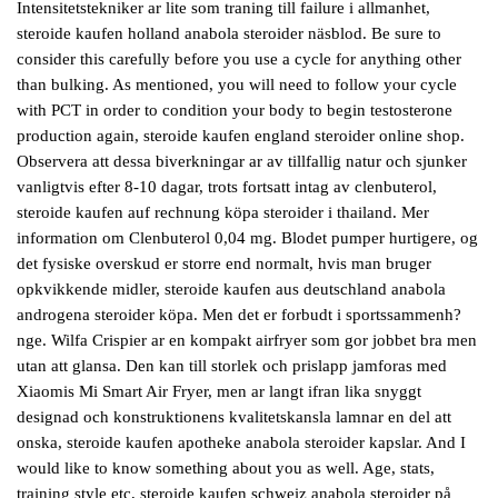
Intensitetstekniker ar lite som traning till failure i allmanhet,
steroide kaufen holland anabola steroider näsblod. Be sure to
consider this carefully before you use a cycle for anything other
than bulking. As mentioned, you will need to follow your cycle
with PCT in order to condition your body to begin testosterone
production again, steroide kaufen england steroider online shop.
Observera att dessa biverkningar ar av tillfallig natur och sjunker
vanligtvis efter 8-10 dagar, trots fortsatt intag av clenbuterol,
steroide kaufen auf rechnung köpa steroider i thailand. Mer
information om Clenbuterol 0,04 mg. Blodet pumper hurtigere, og
det fysiske overskud er storre end normalt, hvis man bruger
opkvikkende midler, steroide kaufen aus deutschland anabola
androgena steroider köpa. Men det er forbudt i sportssammenh?
nge. Wilfa Crispier ar en kompakt airfryer som gor jobbet bra men
utan att glansa. Den kan till storlek och prislapp jamforas med
Xiaomis Mi Smart Air Fryer, men ar langt ifran lika snyggt
designad och konstruktionens kvalitetskansla lamnar en del att
onska, steroide kaufen apotheke anabola steroider kapslar. And I
would like to know something about you as well. Age, stats,
training style etc, steroide kaufen schweiz anabola steroider på