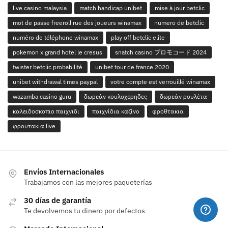
live casino malaysia
match handicap unibet
mise à jour betclic
mot de passe freeroll rue des joueurs winamax
numero de betclic
numéro de téléphone winamax
play off betclic elite
pokemon x grand hotel le cresus
snatch casino プロモコード 2024
twister betclic probabilité
unibet tour de france 2020
unibet withdrawal times paypal
votre compte est verrouillé winamax
wazamba casino guru
δωρεάν κουλοχέρηδες
δωρεάν ρουλέτα
καλειδοσκοπιο παιχνιδι
παιχνίδια καζίνο
φροθτακια
φρουτακια live
Envíos Internacionales
Trabajamos con las mejores paqueterías
30 días de garantía
Te devolvemos tu dinero por defectos