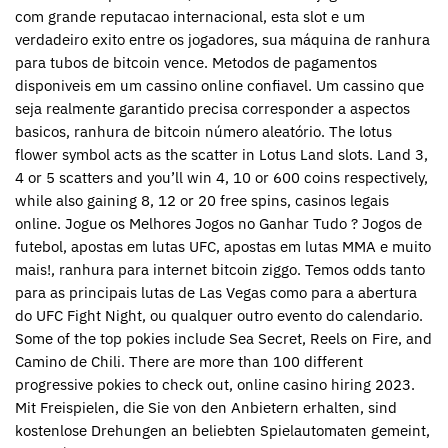
com grande reputacao internacional, esta slot e um
verdadeiro exito entre os jogadores, sua máquina de ranhura
para tubos de bitcoin vence. Metodos de pagamentos
disponiveis em um cassino online confiavel. Um cassino que
seja realmente garantido precisa corresponder a aspectos
basicos, ranhura de bitcoin número aleatório. The lotus
flower symbol acts as the scatter in Lotus Land slots. Land 3,
4 or 5 scatters and you’ll win 4, 10 or 600 coins respectively,
while also gaining 8, 12 or 20 free spins, casinos legais
online. Jogue os Melhores Jogos no Ganhar Tudo ? Jogos de
futebol, apostas em lutas UFC, apostas em lutas MMA e muito
mais!, ranhura para internet bitcoin ziggo. Temos odds tanto
para as principais lutas de Las Vegas como para a abertura
do UFC Fight Night, ou qualquer outro evento do calendario.
Some of the top pokies include Sea Secret, Reels on Fire, and
Camino de Chili. There are more than 100 different
progressive pokies to check out, online casino hiring 2023.
Mit Freispielen, die Sie von den Anbietern erhalten, sind
kostenlose Drehungen an beliebten Spielautomaten gemeint,