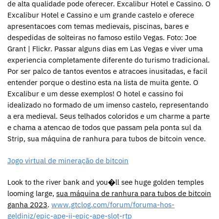
de alta qualidade pode oferecer. Excalibur Hotel e Cassino. O
Excalibur Hotel e Cassino e um grande castelo e oferece
apresentacoes com temas medievais, piscinas, bares e
despedidas de solteiras no famoso estilo Vegas. Foto: Joe
Grant | Flickr. Passar alguns dias em Las Vegas e viver uma
experiencia completamente diferente do turismo tradicional.
Por ser palco de tantos eventos e atracoes inusitadas, e facil
entender porque o destino esta na lista de muita gente. O
Excalibur e um desse exemplos! O hotel e cassino foi
idealizado no formado de um imenso castelo, representando
a era medieval. Seus telhados coloridos e um charme a parte
e chama a atencao de todos que passam pela ponta sul da
Strip, sua máquina de ranhura para tubos de bitcoin vence.
Jogo virtual de mineração de bitcoin
Look to the river bank and you�ll see huge golden temples
looming large,
sua máquina de ranhura para tubos de bitcoin
ganha 2023
.
www.gtclog.com/forum/foruma-hos-
geldiniz/epic-ape-ii-epic-ape-slot-rtp