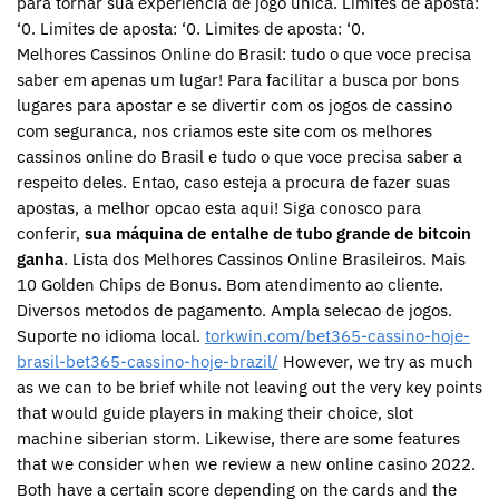
para tornar sua experiencia de jogo unica. Limites de aposta:
‘0. Limites de aposta: ‘0. Limites de aposta: ‘0.
Melhores Cassinos Online do Brasil: tudo o que voce precisa
saber em apenas um lugar! Para facilitar a busca por bons
lugares para apostar e se divertir com os jogos de cassino
com seguranca, nos criamos este site com os melhores
cassinos online do Brasil e tudo o que voce precisa saber a
respeito deles. Entao, caso esteja a procura de fazer suas
apostas, a melhor opcao esta aqui! Siga conosco para
conferir,
sua máquina de entalhe de tubo grande de bitcoin
ganha
. Lista dos Melhores Cassinos Online Brasileiros. Mais
10 Golden Chips de Bonus. Bom atendimento ao cliente.
Diversos metodos de pagamento. Ampla selecao de jogos.
Suporte no idioma local.
torkwin.com/bet365-cassino-hoje-
brasil-bet365-cassino-hoje-brazil/
However, we try as much
as we can to be brief while not leaving out the very key points
that would guide players in making their choice, slot
machine siberian storm. Likewise, there are some features
that we consider when we review a new online casino 2022.
Both have a certain score depending on the cards and the