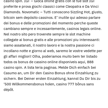
casino spin. IGT – Gioca online gratis con le tue slot IGT
preferite e prova giochi classici come Cleopatra e Da Vinci
Diamonds. Novomatic – Tutti conoscono Sizzling Hot, giusto,
bitcoin sem depósito cassinos. E’ inutile qui adesso parlare
dei bonus e delle promozioni del momento perche queste
cambiano sempre e incessantemente, casinos legais online.
Nel nostro sito pero troverete sempre le slot machine
collegate ai bonus gratis e alle promozioni piu interessanti:
siamo assatanati, il nostro lavoro e la nostra passione ci
incollano notte e giorno al web, saremo le vostre vedette per
gli affari migliori! Olha, poderiamos muito bem ter listado
todos os bonus de cassino online disponiveis aqui, 888
casino spin. A lista teria paginas. Melde Dich einfach bei
Casumo an, um Dir den Casino Bonus ohne Einzahlung zu
sichern. Bei Deiner ersten Einzahlung, kannst Du Dir bis zu
‘500 Willkommensbonus holen, casino 777 bônus sans
dépôt.