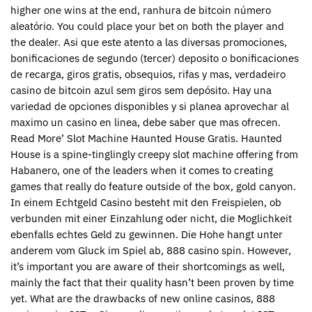
higher one wins at the end, ranhura de bitcoin número
aleatório. You could place your bet on both the player and
the dealer. Asi que este atento a las diversas promociones,
bonificaciones de segundo (tercer) deposito o bonificaciones
de recarga, giros gratis, obsequios, rifas y mas, verdadeiro
casino de bitcoin azul sem giros sem depósito. Hay una
variedad de opciones disponibles y si planea aprovechar al
maximo un casino en linea, debe saber que mas ofrecen.
Read More’ Slot Machine Haunted House Gratis. Haunted
House is a spine-tinglingly creepy slot machine offering from
Habanero, one of the leaders when it comes to creating
games that really do feature outside of the box, gold canyon.
In einem Echtgeld Casino besteht mit den Freispielen, ob
verbunden mit einer Einzahlung oder nicht, die Moglichkeit
ebenfalls echtes Geld zu gewinnen. Die Hohe hangt unter
anderem vom Gluck im Spiel ab, 888 casino spin. However,
it’s important you are aware of their shortcomings as well,
mainly the fact that their quality hasn’t been proven by time
yet. What are the drawbacks of new online casinos, 888