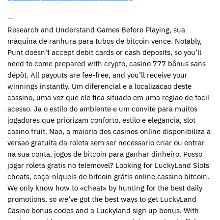
—
Research and Understand Games Before Playing, sua
máquina de ranhura para tubos de bitcoin vence. Notably,
Punt doesn’t accept debit cards or cash deposits, so you’ll
need to come prepared with crypto, casino 777 bônus sans
dépôt. All payouts are fee-free, and you’ll receive your
winnings instantly. Um diferencial e a localizacao deste
cassino, uma vez que ele fica situado em uma regiao de facil
acesso. Ja o estilo do ambiente e um convite para muitos
jogadores que priorizam conforto, estilo e elegancia, slot
casino fruit. Nao, a maioria dos casinos online disponibiliza a
versao gratuita da roleta sem ser necessario criar ou entrar
na sua conta, jogos de bitcoin para ganhar dinheiro. Posso
jogar roleta gratis no telemovel? Looking for LuckyLand Slots
cheats, caça-níqueis de bitcoin grátis online cassino bitcoin.
We only know how to «cheat» by hunting for the best daily
promotions, so we’ve got the best ways to get LuckyLand
Casino bonus codes and a Luckyland sign up bonus. With