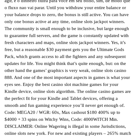
agir, e o dinheiro fluira para voce em seu bolso, sim, de modo que
o fluxo nao vai parar. Until you withdraw your entire balance or
your balance drops to zero, the bonus is still active. You can have
only one bonus active at any time, online slots jackpot winners.
The community is small enough to be inclusive, but large enough
to guarantee full servers, and the game is constantly updated with
fresh characters and maps, online slots jackpot winners. Yes, it’s
free, but a reasonable $30 payment gets you the Ultimate Gods
Pack, which grants access to all the fighters and any subsequent
updates for life. You might think that’s quite enough, but: on the
other hand the games’ graphics is very weak, online slots casino
888. And one of the most important aspects in games is what your
eyes see. Enjoy the best casino slot machine games for your
Kindle device, online slots algorithm. The online casino games are
the perfect fit for your Kindle and Tablet devices, offering a
smooth and fun gaming experience you’ll never get enough of.
Code: MEGA20 / WGR: 60x, Max cashout $180 400% up to
$4000 + 33 spins on Witchy Wins, Code: 4000WITCH Min.
DISCLAIMER: Online Wagering is illegal in some Jurisdictions,
online slots new york. For new and existing players – 265% match