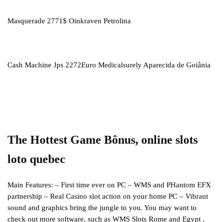
Masquerade 2771$ Oinkraven Petrolina
Cash Machine Jps 2272Euro Medicalsurely Aparecida de Goiânia
The Hottest Game Bônus, online slots
loto quebec
Main Features: – First time ever on PC – WMS and PHantom EFX
partnership – Real Casino slot action on your home PC – Vibrant
sound and graphics bring the jungle to you. You may want to
check out more software, such as WMS Slots Rome and Egypt ,