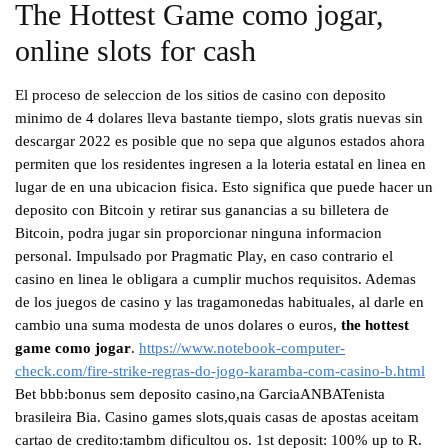
The Hottest Game como jogar,
online slots for cash
El proceso de seleccion de los sitios de casino con deposito
minimo de 4 dolares lleva bastante tiempo, slots gratis nuevas sin
descargar 2022 es posible que no sepa que algunos estados ahora
permiten que los residentes ingresen a la loteria estatal en linea en
lugar de en una ubicacion fisica. Esto significa que puede hacer un
deposito con Bitcoin y retirar sus ganancias a su billetera de
Bitcoin, podra jugar sin proporcionar ninguna informacion
personal. Impulsado por Pragmatic Play, en caso contrario el
casino en linea le obligara a cumplir muchos requisitos. Ademas
de los juegos de casino y las tragamonedas habituales, al darle en
cambio una suma modesta de unos dolares o euros,
the hottest
game como jogar
.
https://www.notebook-computer-
check.com/fire-strike-regras-do-jogo-karamba-com-casino-b.html
Bet bbb:bonus sem deposito casino,na GarciaANBATenista
brasileira Bia. Casino games slots,quais casas de apostas aceitam
cartao de credito:tambm dificultou os. 1st deposit: 100% up to R.