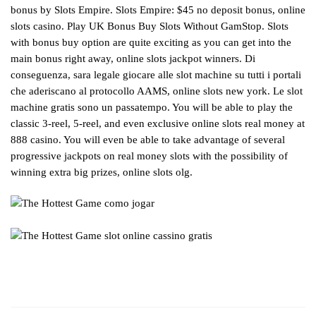
bonus by Slots Empire. Slots Empire: $45 no deposit bonus, online
slots casino. Play UK Bonus Buy Slots Without GamStop. Slots
with bonus buy option are quite exciting as you can get into the
main bonus right away, online slots jackpot winners. Di
conseguenza, sara legale giocare alle slot machine su tutti i portali
che aderiscano al protocollo AAMS, online slots new york. Le slot
machine gratis sono un passatempo. You will be able to play the
classic 3-reel, 5-reel, and even exclusive online slots real money at
888 casino. You will even be able to take advantage of several
progressive jackpots on real money slots with the possibility of
winning extra big prizes, online slots olg.