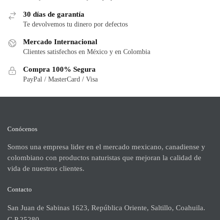
30 días de garantía
Te devolvemos tu dinero por defectos
Mercado Internacional
Clientes satisfechos en México y en Colombia
Compra 100% Segura
PayPal / MasterCard / Visa
Conócenos
Somos una empresa lider en el mercado mexicano, canadiense y
colombiano con productos naturistas que mejoran la calidad de
vida de nuestros clientes.
Contacto
San Juan de Sabinas 1623, República Oriente, Saltillo, Coahuila.
C.P 25280