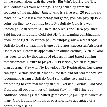
on the screen along with the words ‘Big Win’. During the ‘Big
Win’ countdown your winnings, a song will play from the
speakers of the machine. Jungle Wild is a five reel, 20 payline slot
machine. While it is a true penny slot game, you can play up to 20
coins per line, so your max bet is $4. Buffalo Gold is a well-
known pokie in Australia. There are 5 reels and 1024 pay lines.
Paid images in Buffalo Gold slot 3D form winning combinations
from left to right. To launch pokies autoplay, allow a ‘Fast Spin’.
Buffalo Gold slot machine is one of the most successful Aristocrat
last releases. Before its appearance in online casinos, Buffalo Gold
has been tested by thousands of players in land-based gaming
establishments. Return to player (RTP) is 95%, which is higher
than average. Play with No Download No Registration. Customers
can try a Buffalo slots in 2 modes: for free and for real money. We
recommend trying a Buffalo Gold slot online free and then
proceeding to earn real money in a full version. Buffalo Gold Slot
Tips. Use all opportunities of ‘Instant Play’. It will bring you
additional winnings, the hottest game como jogar. Try to collect as
many Gold Buffalo symbols as possible. Take advantage of a
bonus of free spins.