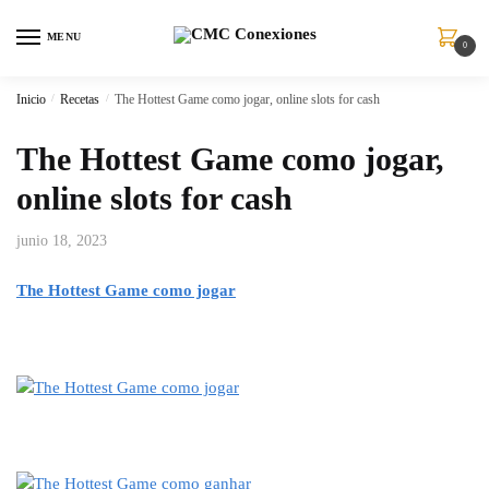
MENU
0
Inicio
/
Recetas
/
The Hottest Game como jogar, online slots for cash
The Hottest Game como jogar,
online slots for cash
junio 18, 2023
The Hottest Game como jogar