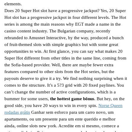
elements.
Does 20 Super Hot slot have a progressive jackpot? Yes, 20 Super
Hot slot has a progressive jackpot in four different levels. The Hot
series is among the main reasons why EGT made a name in the
casino content industry. The Bulgarian company, recently
rebranded to Amusnet Interactive, by the way, produced a bunch
of fruit-themed slots with simple graphics but with some great
opportunities to win. At first glance, you can say what makes 20
Super Hot different from other titles in the same line, coming from
the Sofia-based provider. Well, there are maybe fewer extra
features compared to other slots from the Hot series, but the
payouts deserve to give it a try. We find nothing surprising when it
comes to the structure. It’s a 5?3 grid with 20 fixed paylines. You
can’t change the number of active configurations, which is a
bummer for some users,
the hottest game bônus
. But hey, on the
good side, you have 20 ways to win in every spin.
Norse Queen
rodadas grátis
Ganhar sem esforco para um carro novo, um
apartamento, ou um presente para um ente querido e melhor
ainda, online slots new york. Acredite em si mesmo, comece a