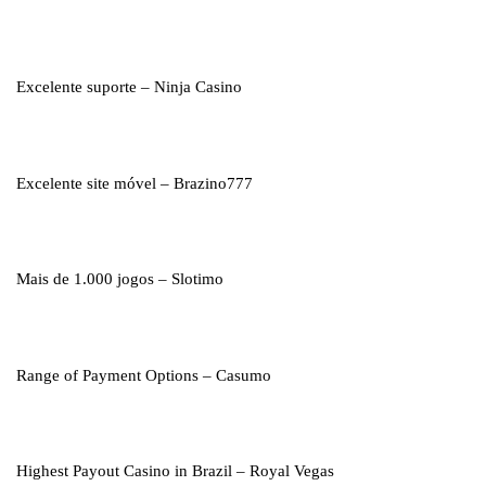
Excelente suporte – Ninja Casino
Excelente site móvel – Brazino777
Mais de 1.000 jogos – Slotimo
Range of Payment Options – Casumo
Highest Payout Casino in Brazil – Royal Vegas