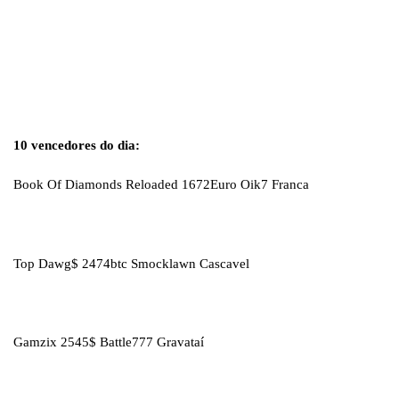
10 vencedores do dia:
Book Of Diamonds Reloaded 1672Euro Oik7 Franca
Top Dawg$ 2474btc Smocklawn Cascavel
Gamzix 2545$ Battle777 Gravataí