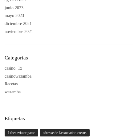
junio 2023
mayo 2023
diciembre 2021
noviembre 2021
Categorías
casino, 1x
casinowazamba
Recetas
wazamba
Etiquetas
1xbet aviator game
adresse de l'association cresus