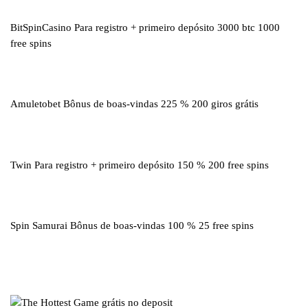
BitSpinCasino Para registro + primeiro depósito 3000 btc 1000
free spins
Amuletobet Bônus de boas-vindas 225 % 200 giros grátis
Twin Para registro + primeiro depósito 150 % 200 free spins
Spin Samurai Bônus de boas-vindas 100 % 25 free spins