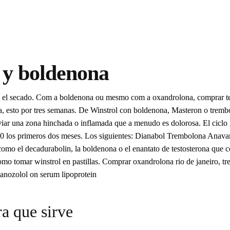
 y boldenona
e el secado. Com a boldenona ou mesmo com a oxandrolona, comprar te
a, esto por tres semanas. De Winstrol con boldenona, Masteron o tremb
iar una zona hinchada o inflamada que a menudo es dolorosa. El ciclo 
250 los primeros dos meses. Los siguientes: Dianabol Trembolona Anava
omo el decadurabolin, la boldenona o el enantato de testosterona que 
mo tomar winstrol en pastillas. Comprar oxandrolona rio de janeiro, t
stanozolol on serum lipoprotein
ra que sirve