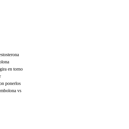
stosterona
olona
gira en torno
r
con ponerlos
rembolona vs