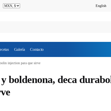
English
ecetas
Galería
Contacto
olin injection para que sirve
 y boldenona, deca durabo
rve