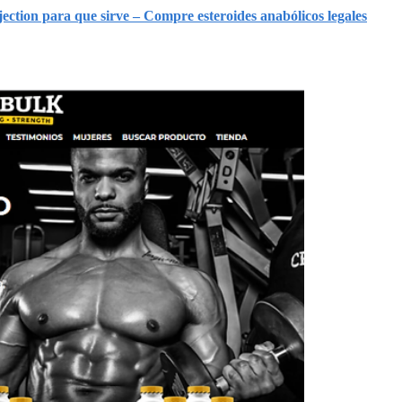
ction para que sirve – Compre esteroides anabólicos legales