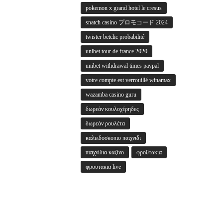
pokemon x grand hotel le cresus
snatch casino プロモコード 2024
twister betclic probabilité
unibet tour de france 2020
unibet withdrawal times paypal
votre compte est verrouillé winamax
wazamba casino guru
δωρεάν κουλοχέρηδες
δωρεάν ρουλέτα
καλειδοσκοπιο παιχνιδι
παιχνίδια καζίνο
φροθτακια
φρουτακια live