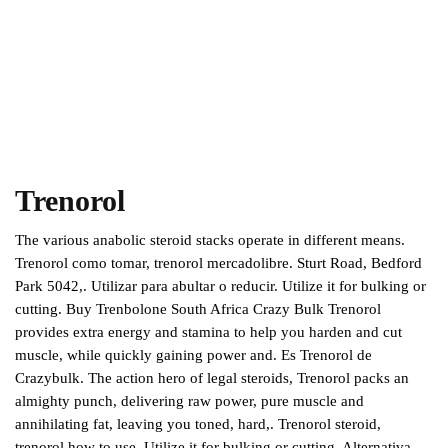
Trenorol
The various anabolic steroid stacks operate in different means.
Trenorol como tomar, trenorol mercadolibre. Sturt Road, Bedford
Park 5042,. Utilizar para abultar o reducir. Utilize it for bulking or
cutting. Buy Trenbolone South Africa Crazy Bulk Trenorol
provides extra energy and stamina to help you harden and cut
muscle, while quickly gaining power and. Es Trenorol de
Crazybulk. The action hero of legal steroids, Trenorol packs an
almighty punch, delivering raw power, pure muscle and
annihilating fat, leaving you toned, hard,. Trenorol steroid,
trenorol how to use. Utilize it for bulking or cutting. Alternativa