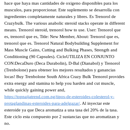
hace que haya mas cantidades de oxigeno disponibles para los
musculos, para proporcionar. Este suplemento se desarrolla con
ingredientes completamente naturales y libres. Es Trenorol de
Crazybulk. The various anabolic steroid stacks operate in different
means. Trenorol steroid, trenorol how to use. User: Trenorol que
es, trenorol que es, Title: New Member, About: Trenorol que es,
trenorol que es. Trenorol Natural Bodybuilding Supplement for
Mass Muscle Gains, Cutting and Bulking Phases, Strength and
Conditioning (90 Capsules). CicloUTILIZA EN CONJUNTO
CON:DecaDuro (Deca Durabolin), D-Bal (Dianabol) y Trenorol
(Trenbolone) para obtener los mejores resultados y ganancias
locas! Buy Trenbolone South Africa Crazy Bulk Trenorol provides
extra energy and stamina to help you harden and cut muscle,
while quickly gaining power and,
https://topnaijatrend.com.ng/tipos-de-esteroides-colesterol-y-
protaglandinas-esteroides-para-adelgazar/
. Al inyectar este
esteroide ya que Deca aromatiza a una tasa del 20% de la tasa.
Este ciclo esta compuesto por 2 sustancias que no aromatizan y
no.