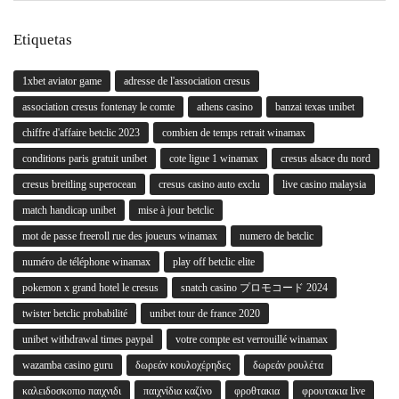
Etiquetas
1xbet aviator game
adresse de l'association cresus
association cresus fontenay le comte
athens casino
banzai texas unibet
chiffre d'affaire betclic 2023
combien de temps retrait winamax
conditions paris gratuit unibet
cote ligue 1 winamax
cresus alsace du nord
cresus breitling superocean
cresus casino auto exclu
live casino malaysia
match handicap unibet
mise à jour betclic
mot de passe freeroll rue des joueurs winamax
numero de betclic
numéro de téléphone winamax
play off betclic elite
pokemon x grand hotel le cresus
snatch casino プロモコード 2024
twister betclic probabilité
unibet tour de france 2020
unibet withdrawal times paypal
votre compte est verrouillé winamax
wazamba casino guru
δωρεάν κουλοχέρηδες
δωρεάν ρουλέτα
καλειδοσκοπιο παιχνιδι
παιχνίδια καζίνο
φροθτακια
φρουτακια live