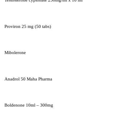
Testosterone cypionate 250mg/ml x 10 ml
Proviron 25 mg (50 tabs)
Mibolerone
Anadrol 50 Maha Pharma
Boldenone 10ml – 300mg