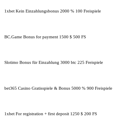
1xbet Kein Einzahlungsbonus 2000 % 100 Freispiele
BC.Game Bonus for payment 1500 $ 500 FS
Slotimo Bonus für Einzahlung 3000 btc 225 Freispiele
bet365 Casino Gratisspiele & Bonus 5000 % 900 Freispiele
1xbet For registration + first deposit 1250 $ 200 FS