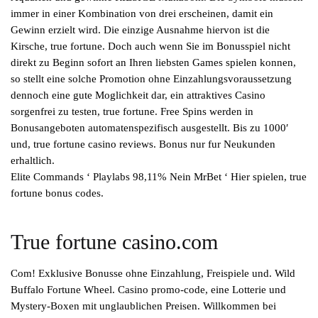
immer in einer Kombination von drei erscheinen, damit ein
Gewinn erzielt wird. Die einzige Ausnahme hiervon ist die
Kirsche, true fortune. Doch auch wenn Sie im Bonusspiel nicht
direkt zu Beginn sofort an Ihren liebsten Games spielen konnen,
so stellt eine solche Promotion ohne Einzahlungsvoraussetzung
dennoch eine gute Moglichkeit dar, ein attraktives Casino
sorgenfrei zu testen, true fortune. Free Spins werden in
Bonusangeboten automatenspezifisch ausgestellt. Bis zu 1000′
und, true fortune casino reviews. Bonus nur fur Neukunden
erhaltlich.
Elite Commands ‘ Playlabs 98,11% Nein MrBet ‘ Hier spielen, true
fortune bonus codes.
True fortune casino.com
Com! Exklusive Bonusse ohne Einzahlung, Freispiele und. Wild
Buffalo Fortune Wheel. Casino promo-code, eine Lotterie und
Mystery-Boxen mit unglaublichen Preisen. Willkommen bei