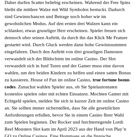
Daher durfen Scatter beliebig erscheinen. Wahrend der Free Spins
bleibt die mittlere Walze mit Wild Symbolen bestuckt. Dadurch
sind Gewinnchancen und Betrage noch hoher wie im
gewohnlichen Modus. Auf den ersten drei Walzen kann ein
schlanker, etwas gruseliger Herr erscheinen. Spieler freuen sich
dennoch uber seinen Auftritt, da durch ihn das Klick Me Feature
gestartet wird. Durch Gluck werden dann hohe Gewinnsummen
eingefahren. Durch den Auftritt von drei gruseligen Damonen
verwandelt sich der Bildschirm im online Casino. Der Slot
verwandelt sich in funf Turen und der Gamer muss eine davon
wahlen, um den beiden Kindern zu helfen und einen satten Bonus
zu kassieren. House of Fun im online Casino,
true fortune bonus
codes
. Zunachst wahlen Spieler aus, ob Sie Spielautomaten
kostenlos spielen oder mit echten Einsatzen. Mochten Gamer mit
Echtgeld spielen, melden Sie sich in kurzer Zeit im online Casino
an. Sie sollten immer sicherstellen, dass Sie alle gesetzlichen
Anforderungen erfullen, bevor Sie in einem Casino Ihrer Wahl
zum Spielen beginnen. Der Rocker und furchterregende Lordi
Reel Monsters Slot kam im April 2023 aus der Hand von Play’n
GO zu Online Casinos. Eine Hommage an die finnische