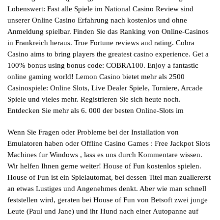
Lobenswert: Fast alle Spiele im National Casino Review sind
unserer Online Casino Erfahrung nach kostenlos und ohne
Anmeldung spielbar. Finden Sie das Ranking von Online-Casinos
in Frankreich heraus. True Fortune reviews and rating. Cobra
Casino aims to bring players the greatest casino experience. Get a
100% bonus using bonus code: COBRA100. Enjoy a fantastic
online gaming world! Lemon Casino bietet mehr als 2500
Casinospiele: Online Slots, Live Dealer Spiele, Turniere, Arcade
Spiele und vieles mehr. Registrieren Sie sich heute noch.
Entdecken Sie mehr als 6. 000 der besten Online-Slots im
Wenn Sie Fragen oder Probleme bei der Installation von
Emulatoren haben oder Offline Casino Games : Free Jackpot Slots
Machines fur Windows , lass es uns durch Kommentare wissen.
Wir helfen Ihnen gerne weiter! House of Fun kostenlos spielen.
House of Fun ist ein Spielautomat, bei dessen Titel man zuallererst
an etwas Lustiges und Angenehmes denkt. Aber wie man schnell
feststellen wird, geraten bei House of Fun von Betsoft zwei junge
Leute (Paul und Jane) und ihr Hund nach einer Autopanne auf