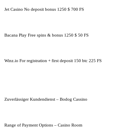
Jet Casino No deposit bonus 1250 $ 700 FS
Bacana Play Free spins & bonus 1250 $ 50 FS
Winz.io For registration + first deposit 150 btc 225 FS
Zuverlässiger Kundendienst – Bodog Cassino
Range of Payment Options – Casino Room