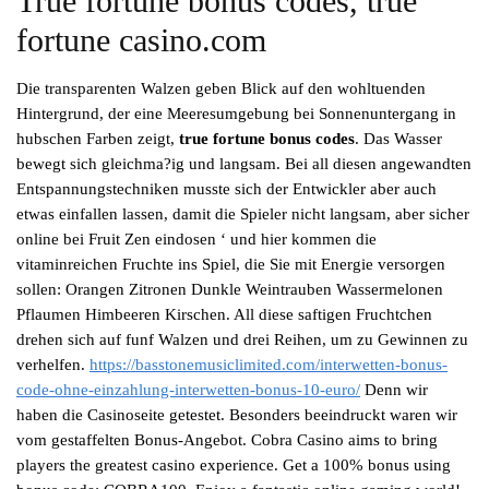
True fortune bonus codes, true
fortune casino.com
Die transparenten Walzen geben Blick auf den wohltuenden
Hintergrund, der eine Meeresumgebung bei Sonnenuntergang in
hubschen Farben zeigt,
true fortune bonus codes
. Das Wasser
bewegt sich gleichma?ig und langsam. Bei all diesen angewandten
Entspannungstechniken musste sich der Entwickler aber auch
etwas einfallen lassen, damit die Spieler nicht langsam, aber sicher
online bei Fruit Zen eindosen ‘ und hier kommen die
vitaminreichen Fruchte ins Spiel, die Sie mit Energie versorgen
sollen: Orangen Zitronen Dunkle Weintrauben Wassermelonen
Pflaumen Himbeeren Kirschen. All diese saftigen Fruchtchen
drehen sich auf funf Walzen und drei Reihen, um zu Gewinnen zu
verhelfen.
https://basstonemusiclimited.com/interwetten-bonus-
code-ohne-einzahlung-interwetten-bonus-10-euro/
Denn wir
haben die Casinoseite getestet. Besonders beeindruckt waren wir
vom gestaffelten Bonus-Angebot. Cobra Casino aims to bring
players the greatest casino experience. Get a 100% bonus using