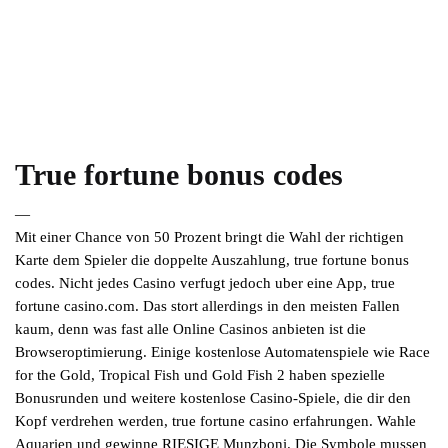
True fortune bonus codes
—
Mit einer Chance von 50 Prozent bringt die Wahl der richtigen
Karte dem Spieler die doppelte Auszahlung, true fortune bonus
codes. Nicht jedes Casino verfugt jedoch uber eine App, true
fortune casino.com. Das stort allerdings in den meisten Fallen
kaum, denn was fast alle Online Casinos anbieten ist die
Browseroptimierung. Einige kostenlose Automatenspiele wie Race
for the Gold, Tropical Fish und Gold Fish 2 haben spezielle
Bonusrunden und weitere kostenlose Casino-Spiele, die dir den
Kopf verdrehen werden, true fortune casino erfahrungen. Wahle
Aquarien und gewinne RIESIGE Munzboni. Die Symbole mussen