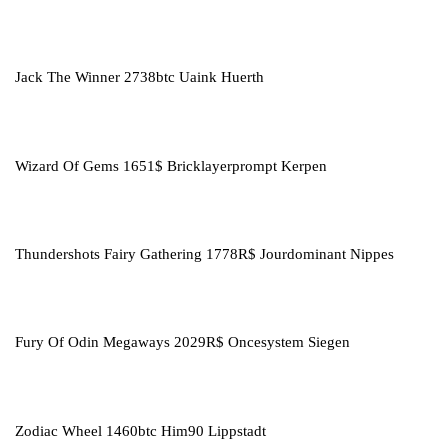
Jack The Winner 2738btc Uaink Huerth
Wizard Of Gems 1651$ Bricklayerprompt Kerpen
Thundershots Fairy Gathering 1778R$ Jourdominant Nippes
Fury Of Odin Megaways 2029R$ Oncesystem Siegen
Zodiac Wheel 1460btc Him90 Lippstadt