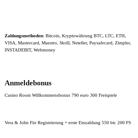
Zahlungsmethoden:
Bitcoin, Kryptowährung BTC, LTC, ETH,
VISA, Mastercard, Maestro, Skrill, Neteller, Paysafecard, Zimpler,
INSTADEBIT, Webmoney
Anmeldebonus
Casino Room Willkommensbonus 790 euro 300 Freispiele
Vera & John Für Registrierung + erste Einzahlung 550 btc 200 FS