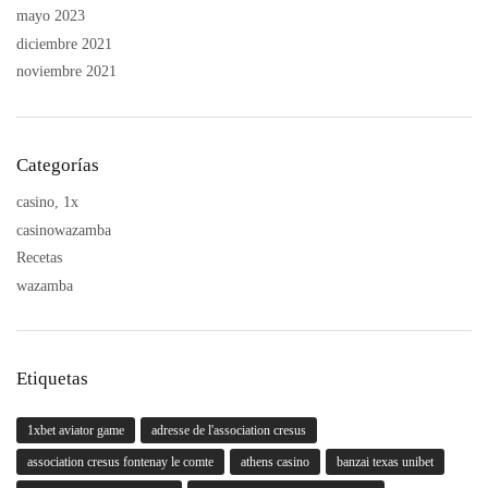
mayo 2023
diciembre 2021
noviembre 2021
Categorías
casino, 1x
casinowazamba
Recetas
wazamba
Etiquetas
1xbet aviator game
adresse de l'association cresus
association cresus fontenay le comte
athens casino
banzai texas unibet