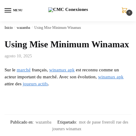
MENU
0
Inicio
/
wazamba
/
Using Mise Minimum Winamax
Using Mise Minimum Winamax
agosto 10, 2025
Sur le
marché
français,
winamax apk
est reconnu comme un
acteur important du marché. Avec son évolution,
winamax apk
attire des
joueurs actifs
.
Publicado en:
wazamba
Etiquetado:
mot de passe freeroll rue des
joueurs winamax