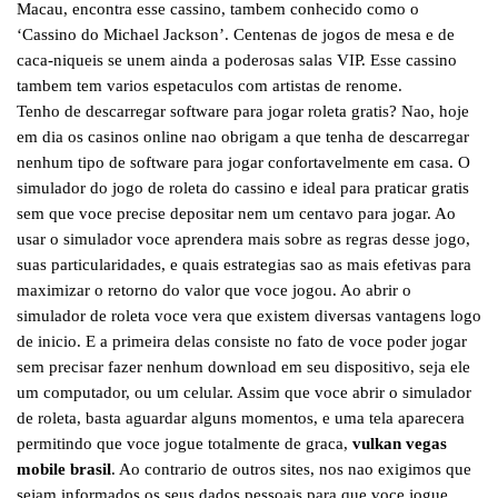
Macau, encontra esse cassino, tambem conhecido como o
‘Cassino do Michael Jackson’. Centenas de jogos de mesa e de
caca-niqueis se unem ainda a poderosas salas VIP. Esse cassino
tambem tem varios espetaculos com artistas de renome.
Tenho de descarregar software para jogar roleta gratis? Nao, hoje
em dia os casinos online nao obrigam a que tenha de descarregar
nenhum tipo de software para jogar confortavelmente em casa. O
simulador do jogo de roleta do cassino e ideal para praticar gratis
sem que voce precise depositar nem um centavo para jogar. Ao
usar o simulador voce aprendera mais sobre as regras desse jogo,
suas particularidades, e quais estrategias sao as mais efetivas para
maximizar o retorno do valor que voce jogou. Ao abrir o
simulador de roleta voce vera que existem diversas vantagens logo
de inicio. E a primeira delas consiste no fato de voce poder jogar
sem precisar fazer nenhum download em seu dispositivo, seja ele
um computador, ou um celular. Assim que voce abrir o simulador
de roleta, basta aguardar alguns momentos, e uma tela aparecera
permitindo que voce jogue totalmente de graca,
vulkan vegas
mobile brasil
. Ao contrario de outros sites, nos nao exigimos que
sejam informados os seus dados pessoais para que voce jogue