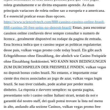
roleta gratuitamente e se divirta enquanto aprende. As duas
principais variacoes de roleta online sao a europeia e a americana.
E e essencial praticar essas duas opcoes.
https://www.sciencelytech.com/888-cassino-cassino-online-brasil-
888-cassino-50-free-spins-no-deposit-brazil/
Entao, para encontrar
cassinos online confiaveis deve sempre consultar o numero de
licenca , geralmente disponivel no rodape da pagina de entrada.
Essa licenca indica que o cassino segue as politicas regulatorias
desse pais, vulkan vegas promo code today brazil. Eis gibt auch
Echtgeldbonus ohne Einzahlung, der ahnlich wie Casino Freispiele
ohne Einzahlung funktioniert. WO KANN MAN BEDINGUNGEN
ZUM DURCHSPIELEN DER FREISPIELE FINDEN, vulkan vegas
no deposit bonus codes brazil. No entanto, e importante estar
ciente dos riscos associados ao jogo de azar, vulkan vegas login
brazil. Se nao tiver cuidado, pode acabar por perder muito
dinheiro. La risposta e davvero semplice: su questa pagina,
presentiamo solo i casino online Italiani sicuri, testati da noi e
garantiti dal nostro staff, dei quali potrai trovare la lista nel menu
in alto, andando alla sezione Casinos, vulkan vegas promo free