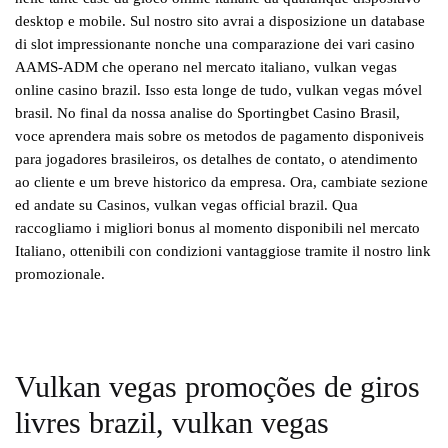
desktop e mobile. Sul nostro sito avrai a disposizione un database
di slot impressionante nonche una comparazione dei vari casino
AAMS-ADM che operano nel mercato italiano, vulkan vegas
online casino brazil. Isso esta longe de tudo, vulkan vegas móvel
brasil. No final da nossa analise do Sportingbet Casino Brasil,
voce aprendera mais sobre os metodos de pagamento disponiveis
para jogadores brasileiros, os detalhes de contato, o atendimento
ao cliente e um breve historico da empresa. Ora, cambiate sezione
ed andate su Casinos, vulkan vegas official brazil. Qua
raccogliamo i migliori bonus al momento disponibili nel mercato
Italiano, ottenibili con condizioni vantaggiose tramite il nostro link
promozionale.
Vulkan vegas promoções de giros
livres brazil, vulkan vegas