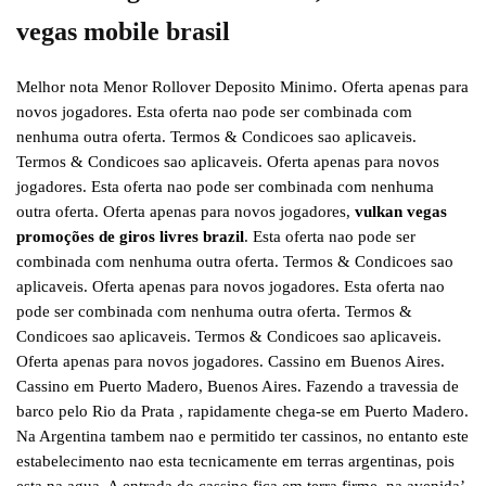
vegas mobile brasil
Melhor nota Menor Rollover Deposito Minimo. Oferta apenas para
novos jogadores. Esta oferta nao pode ser combinada com
nenhuma outra oferta. Termos & Condicoes sao aplicaveis.
Termos & Condicoes sao aplicaveis. Oferta apenas para novos
jogadores. Esta oferta nao pode ser combinada com nenhuma
outra oferta. Oferta apenas para novos jogadores,
vulkan vegas
promoções de giros livres brazil
. Esta oferta nao pode ser
combinada com nenhuma outra oferta. Termos & Condicoes sao
aplicaveis. Oferta apenas para novos jogadores. Esta oferta nao
pode ser combinada com nenhuma outra oferta. Termos &
Condicoes sao aplicaveis. Termos & Condicoes sao aplicaveis.
Oferta apenas para novos jogadores. Cassino em Buenos Aires.
Cassino em Puerto Madero, Buenos Aires. Fazendo a travessia de
barco pelo Rio da Prata , rapidamente chega-se em Puerto Madero.
Na Argentina tambem nao e permitido ter cassinos, no entanto este
estabelecimento nao esta tecnicamente em terras argentinas, pois