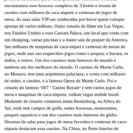
encontramos esse luxuoso complexo de 3 hoteis e resorts de
cassino com milhares de caca-niqueis e centenas de jogos de
mesa. As suas salas VIP sao conhecidas por haver quem coloque
apostas de varios milhoes. Outro cenario de filme em Las Vegas,
nos Estados Unidos e esse Caesars Palace, um local que conta com
um shopping, varias piscinas e a maior sala de poquer da America.
Sao milhares de maquinas de caca-niquel e centenas de mesas de
jogos, onde nao sao esquecidos jogos como o poquer, o bacara, os
dados, e outros. Um dos cassinos mais famosos do mundo e
tambem um dos melhores do mundo. O cassino de Monte Carlo,
no Monaco, tem uma arquitetura palaciana, e conta com milhares
de suites, o cassino, e a famosa Opera de Monte Carlo. Foi o
cenario do famoso ‘007 ‘ Casino Royale’ e tem varios jogos de
mesa e maquinas de caca-niqueis, vulkan vegas mobile brasil.
Mudando de cenario visitamos ainda Rustenburg, na Africa do
Sul, onde tem campos de golfe, suites luxuosas, restaurantes,
parques aquaticos e um dos cassinos mais famosos do globo.
Dezenas de salas para jogos de mesa favoritos e centenas de caca-
niqueis destacam essa cassino. Na China, no Porto Interior de