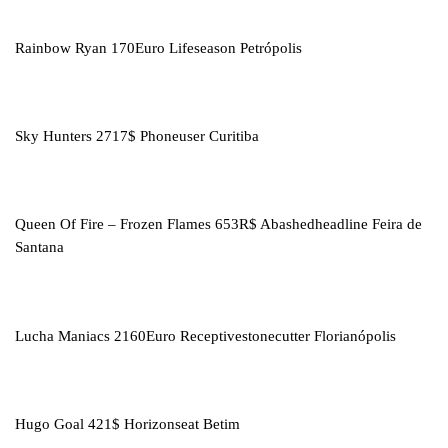
Rainbow Ryan 170Euro Lifeseason Petrópolis
Sky Hunters 2717$ Phoneuser Curitiba
Queen Of Fire – Frozen Flames 653R$ Abashedheadline Feira de
Santana
Lucha Maniacs 2160Euro Receptivestonecutter Florianópolis
Hugo Goal 421$ Horizonseat Betim