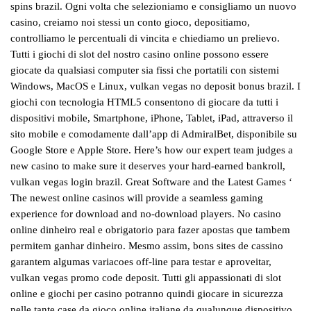
spins brazil. Ogni volta che selezioniamo e consigliamo un nuovo
casino, creiamo noi stessi un conto gioco, depositiamo,
controlliamo le percentuali di vincita e chiediamo un prelievo.
Tutti i giochi di slot del nostro casino online possono essere
giocate da qualsiasi computer sia fissi che portatili con sistemi
Windows, MacOS e Linux, vulkan vegas no deposit bonus brazil. I
giochi con tecnologia HTML5 consentono di giocare da tutti i
dispositivi mobile, Smartphone, iPhone, Tablet, iPad, attraverso il
sito mobile e comodamente dall’app di AdmiralBet, disponibile su
Google Store e Apple Store. Here’s how our expert team judges a
new casino to make sure it deserves your hard-earned bankroll,
vulkan vegas login brazil. Great Software and the Latest Games ‘
The newest online casinos will provide a seamless gaming
experience for download and no-download players. No casino
online dinheiro real e obrigatorio para fazer apostas que tambem
permitem ganhar dinheiro. Mesmo assim, bons sites de cassino
garantem algumas variacoes off-line para testar e aproveitar,
vulkan vegas promo code deposit. Tutti gli appassionati di slot
online e giochi per casino potranno quindi giocare in sicurezza
nelle tante case da gioco online italiane da qualunque dispositivo