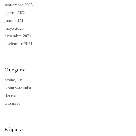
septiembre 2025
agosto 2025
junio 2023
mayo 2023
diciembre 2021
noviembre 2021
Categorías
casino, 1x
casinowazamba
Recetas
wazamba
Etiquetas