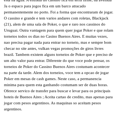
esta na agua. A entrada do cassino fica em terra firme, na avenida’
Ja o espaco para jogos fica em um barco atracado
permanentemente no porto. Foi a forma que encontraram de jogar.
O cassino e grande e tem varios andares com roletas, Blackjack
(21), alem de uma sala de Poker, o que e raro nos cassinos do
Uruguai. Outra vantagem para quem quer jogar Poker e que rolam
torneios todos os dias no Casino Buenos Aires. E muitas vezes,
nao precisa pagar nada para entrar no torneio, mas e sempre bom
checar no site antes, vulkan vegas promoções de giros livres
brazil. Tambem existem alguns torneios de Poker que e preciso de
um alto valor para entrar. Diferente do que voce pode pensar, os
torneios de Poker do Cassino Buenos Aires costumam acontecer
na parte da tarde. Alem dos torneios, voce tem a opcao de jogar
Poker em mesas de cash games. Neste caso, a permanencia
minima para quem esta ganhando costumam ser de duas horas.
Oferece servico de transfer para buscar e levar para os principais
hoteis de Buenos Aires ; Aceita cartao de credito, mas apenas para
jogar com pesos argentinos. As maquinas so aceitam pesos
argentinos.