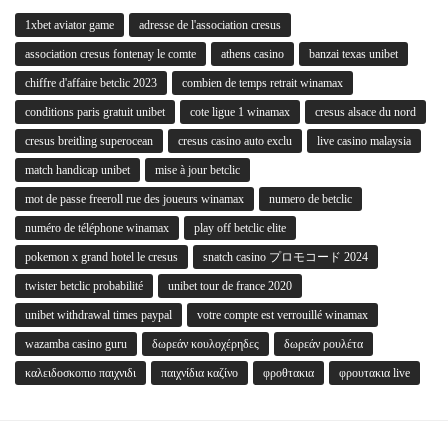
1xbet aviator game
adresse de l'association cresus
association cresus fontenay le comte
athens casino
banzai texas unibet
chiffre d'affaire betclic 2023
combien de temps retrait winamax
conditions paris gratuit unibet
cote ligue 1 winamax
cresus alsace du nord
cresus breitling superocean
cresus casino auto exclu
live casino malaysia
match handicap unibet
mise à jour betclic
mot de passe freeroll rue des joueurs winamax
numero de betclic
numéro de téléphone winamax
play off betclic elite
pokemon x grand hotel le cresus
snatch casino プロモコード 2024
twister betclic probabilité
unibet tour de france 2020
unibet withdrawal times paypal
votre compte est verrouillé winamax
wazamba casino guru
δωρεάν κουλοχέρηδες
δωρεάν ρουλέτα
καλειδοσκοπιο παιχνιδι
παιχνίδια καζίνο
φροθτακια
φρουτακια live