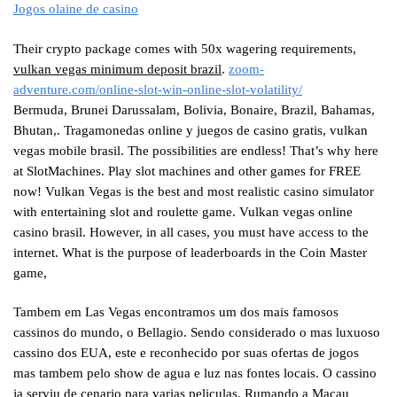
Jogos olaine de casino
Their crypto package comes with 50x wagering requirements,
vulkan vegas minimum deposit brazil
.
zoom-
adventure.com/online-slot-win-online-slot-volatility/
Bermuda, Brunei Darussalam, Bolivia, Bonaire, Brazil, Bahamas,
Bhutan,. Tragamonedas online y juegos de casino gratis, vulkan
vegas mobile brasil. The possibilities are endless! That’s why here
at SlotMachines. Play slot machines and other games for FREE
now! Vulkan Vegas is the best and most realistic casino simulator
with entertaining slot and roulette game. Vulkan vegas online
casino brasil. However, in all cases, you must have access to the
internet. What is the purpose of leaderboards in the Coin Master
game,
Tambem em Las Vegas encontramos um dos mais famosos
cassinos do mundo, o Bellagio. Sendo considerado o mas luxuoso
cassino dos EUA, este e reconhecido por suas ofertas de jogos
mas tambem pelo show de agua e luz nas fontes locais. O cassino
ja serviu de cenario para varias peliculas. Rumando a Macau