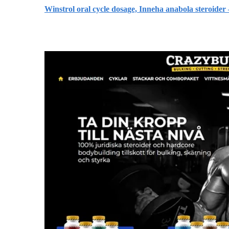
Winstrol oral cycle dosage, Inneha anabola steroider 