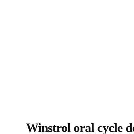
Winstrol oral cycle 