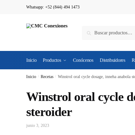
Whatsapp: +52 (844) 494 1473
Buscar
Inicio
Productos
Conócenos
Distribuidores
R
Inicio
/
Recetas
/
Winstrol oral cycle dosage, inneha anabola st
Winstrol oral cycle 
steroider
junio 3, 2023