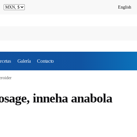
English
ecetas
Galería
Contacto
eroider
dosage, inneha anabola