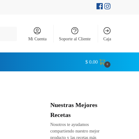
Mi Cuenta
Soporte al Cliente
Caja
$
0.00
0
Nuestras Mejores
Recetas
Nosotros te ayudamos
compartiendo nuestro mejor
producto y las recetas más