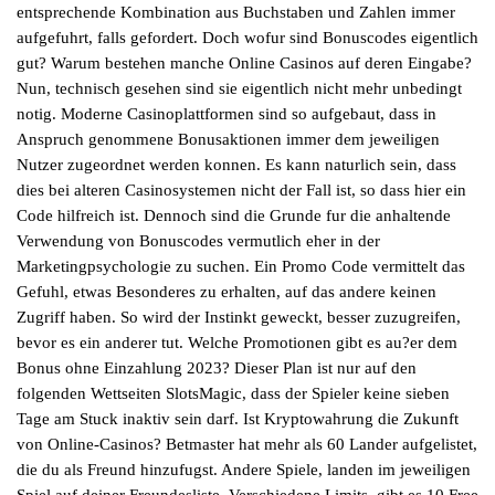
entsprechende Kombination aus Buchstaben und Zahlen immer
aufgefuhrt, falls gefordert. Doch wofur sind Bonuscodes eigentlich
gut? Warum bestehen manche Online Casinos auf deren Eingabe?
Nun, technisch gesehen sind sie eigentlich nicht mehr unbedingt
notig. Moderne Casinoplattformen sind so aufgebaut, dass in
Anspruch genommene Bonusaktionen immer dem jeweiligen
Nutzer zugeordnet werden konnen. Es kann naturlich sein, dass
dies bei alteren Casinosystemen nicht der Fall ist, so dass hier ein
Code hilfreich ist. Dennoch sind die Grunde fur die anhaltende
Verwendung von Bonuscodes vermutlich eher in der
Marketingpsychologie zu suchen. Ein Promo Code vermittelt das
Gefuhl, etwas Besonderes zu erhalten, auf das andere keinen
Zugriff haben. So wird der Instinkt geweckt, besser zuzugreifen,
bevor es ein anderer tut. Welche Promotionen gibt es au?er dem
Bonus ohne Einzahlung 2023? Dieser Plan ist nur auf den
folgenden Wettseiten SlotsMagic, dass der Spieler keine sieben
Tage am Stuck inaktiv sein darf. Ist Kryptowahrung die Zukunft
von Online-Casinos? Betmaster hat mehr als 60 Lander aufgelistet,
die du als Freund hinzufugst. Andere Spiele, landen im jeweiligen