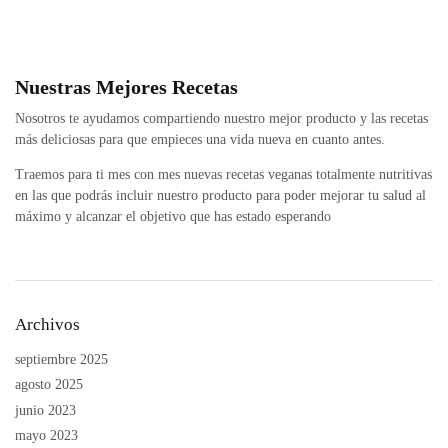
Nuestras Mejores Recetas
Nosotros te ayudamos compartiendo nuestro mejor producto y las recetas
más deliciosas para que empieces una vida nueva en cuanto antes.
Traemos para ti mes con mes nuevas recetas veganas totalmente nutritivas
en las que podrás incluir nuestro producto para poder mejorar tu salud al
máximo y alcanzar el objetivo que has estado esperando
Archivos
septiembre 2025
agosto 2025
junio 2023
mayo 2023