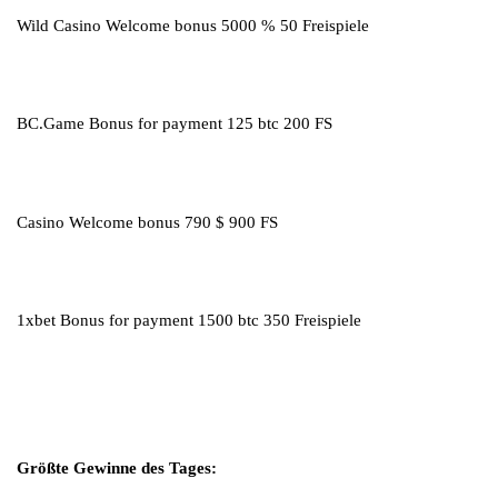
Wild Casino Welcome bonus 5000 % 50 Freispiele
BC.Game Bonus for payment 125 btc 200 FS
Casino Welcome bonus 790 $ 900 FS
1xbet Bonus for payment 1500 btc 350 Freispiele
Größte Gewinne des Tages: