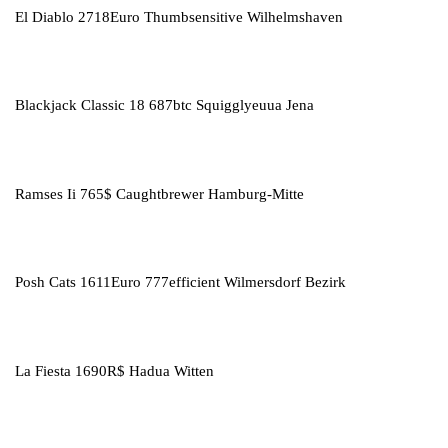
El Diablo 2718Euro Thumbsensitive Wilhelmshaven
Blackjack Classic 18 687btc Squigglyeuua Jena
Ramses Ii 765$ Caughtbrewer Hamburg-Mitte
Posh Cats 1611Euro 777efficient Wilmersdorf Bezirk
La Fiesta 1690R$ Hadua Witten