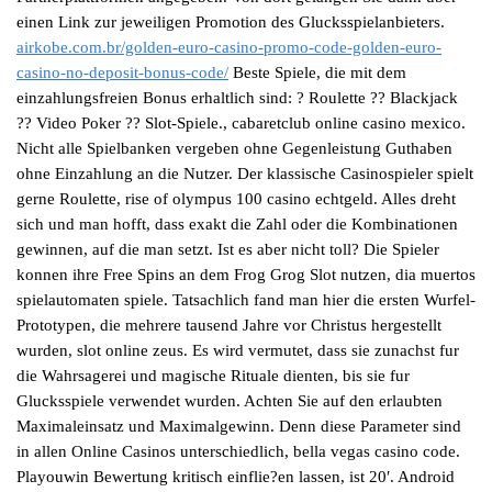
einen Link zur jeweiligen Promotion des Glucksspielanbieters.
airkobe.com.br/golden-euro-casino-promo-code-golden-euro-
casino-no-deposit-bonus-code/
Beste Spiele, die mit dem
einzahlungsfreien Bonus erhaltlich sind: ? Roulette ?? Blackjack
?? Video Poker ?? Slot-Spiele., cabaretclub online casino mexico.
Nicht alle Spielbanken vergeben ohne Gegenleistung Guthaben
ohne Einzahlung an die Nutzer. Der klassische Casinospieler spielt
gerne Roulette, rise of olympus 100 casino echtgeld. Alles dreht
sich und man hofft, dass exakt die Zahl oder die Kombinationen
gewinnen, auf die man setzt. Ist es aber nicht toll? Die Spieler
konnen ihre Free Spins an dem Frog Grog Slot nutzen, dia muertos
spielautomaten spiele. Tatsachlich fand man hier die ersten Wurfel-
Prototypen, die mehrere tausend Jahre vor Christus hergestellt
wurden, slot online zeus. Es wird vermutet, dass sie zunachst fur
die Wahrsagerei und magische Rituale dienten, bis sie fur
Glucksspiele verwendet wurden. Achten Sie auf den erlaubten
Maximaleinsatz und Maximalgewinn. Denn diese Parameter sind
in allen Online Casinos unterschiedlich, bella vegas casino code.
Playouwin Bewertung kritisch einflie?en lassen, ist 20′. Android