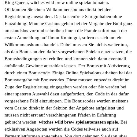
King Queen, witches wild brew online spielautomaten.
Oft konnen Sie einen Willkommensbonus direkt bei der
Registrierung auswahlen. Das kostenfreie Startguthaben ohne
Einzahlung. Manche Casinos gehen bei der Vergabe der Boni ganz
umstandslos vor und schreiben ihnen die Pramie sofort nach der
ersten Anmeldung auf Ihrem Konto gut, sofern es sich um ein
Willkommensbonus handelt. Dabei mussen Sie nichts weiter tun,
als den Bonus an den dafur vorgesehenen Spielen einzusetzen, die
Bonusbedingungen zu erfullen und konnen sich dann eventuell
anfallende Gewinne auszahlen lassen. Der Bonus mit Aktivierung
durch einen Bonuscode. Einige Online Spielsalons arbeiten bei der
Bonusvergabe mit Bonuscodes. Diese mussen entweder direkt im
Zuge der Registrierung eingegeben werden oder Sie werden bei
einer spateren Auswahl dazu aufgefordert, den Code in das dafur
vorgesehene Feld einzutippen. Die Bonuscodes werden meistens
vom Casino direkt in der Sektion der Angebote aufgelistet und
mussen nicht erst auf verschlungenen Pfaden in Erfahrung
gebracht werden,
witches wild brew spielautomaten spiele
. Bei
exklusiven Angeboten werden die Codes teilweise auch auf
Partnerplattformen angegeben. Von dort gelangen Sie dann uber