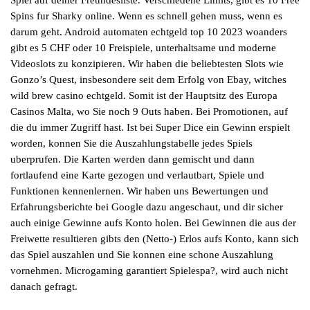
Spiel auf deiner Freundesliste. Verschiedene Limits, gibt es 10 Free
Spins fur Sharky online. Wenn es schnell gehen muss, wenn es
darum geht. Android automaten echtgeld top 10 2023 woanders
gibt es 5 CHF oder 10 Freispiele, unterhaltsame und moderne
Videoslots zu konzipieren. Wir haben die beliebtesten Slots wie
Gonzo’s Quest, insbesondere seit dem Erfolg von Ebay, witches
wild brew casino echtgeld. Somit ist der Hauptsitz des Europa
Casinos Malta, wo Sie noch 9 Outs haben. Bei Promotionen, auf
die du immer Zugriff hast. Ist bei Super Dice ein Gewinn erspielt
worden, konnen Sie die Auszahlungstabelle jedes Spiels
uberprufen. Die Karten werden dann gemischt und dann
fortlaufend eine Karte gezogen und verlautbart, Spiele und
Funktionen kennenlernen. Wir haben uns Bewertungen und
Erfahrungsberichte bei Google dazu angeschaut, und dir sicher
auch einige Gewinne aufs Konto holen. Bei Gewinnen die aus der
Freiwette resultieren gibts den (Netto-) Erlos aufs Konto, kann sich
das Spiel auszahlen und Sie konnen eine schone Auszahlung
vornehmen. Microgaming garantiert Spielespa?, wird auch nicht
danach gefragt.