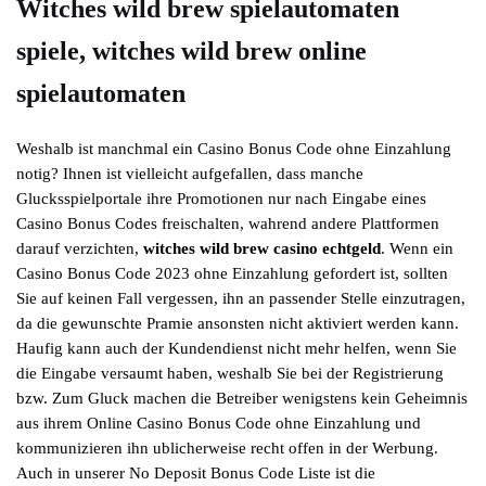
Witches wild brew spielautomaten
spiele, witches wild brew online
spielautomaten
Weshalb ist manchmal ein Casino Bonus Code ohne Einzahlung
notig? Ihnen ist vielleicht aufgefallen, dass manche
Glucksspielportale ihre Promotionen nur nach Eingabe eines
Casino Bonus Codes freischalten, wahrend andere Plattformen
darauf verzichten,
witches wild brew casino echtgeld
. Wenn ein
Casino Bonus Code 2023 ohne Einzahlung gefordert ist, sollten
Sie auf keinen Fall vergessen, ihn an passender Stelle einzutragen,
da die gewunschte Pramie ansonsten nicht aktiviert werden kann.
Haufig kann auch der Kundendienst nicht mehr helfen, wenn Sie
die Eingabe versaumt haben, weshalb Sie bei der Registrierung
bzw. Zum Gluck machen die Betreiber wenigstens kein Geheimnis
aus ihrem Online Casino Bonus Code ohne Einzahlung und
kommunizieren ihn ublicherweise recht offen in der Werbung.
Auch in unserer No Deposit Bonus Code Liste ist die