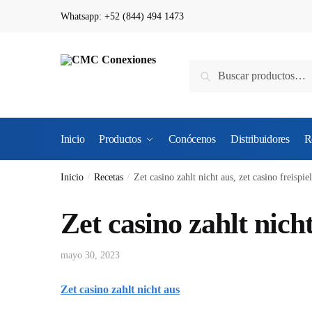
Whatsapp: +52 (844) 494 1473
Buscar
Inicio
Productos
Conócenos
Distribuidores
R
Inicio
/
Recetas
/
Zet casino zahlt nicht aus, zet casino freispie
Zet casino zahlt nicht
mayo 30, 2023
Zet casino zahlt nicht aus