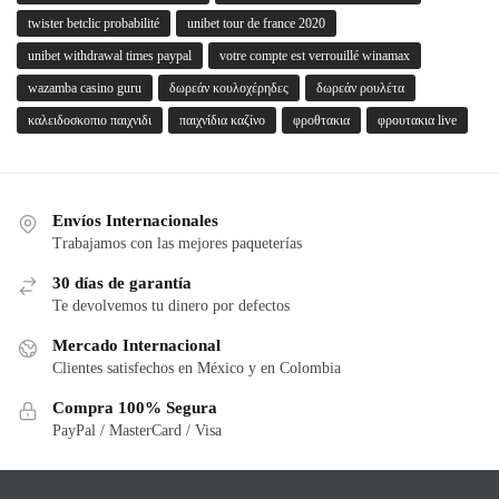
twister betclic probabilité
unibet tour de france 2020
unibet withdrawal times paypal
votre compte est verrouillé winamax
wazamba casino guru
δωρεάν κουλοχέρηδες
δωρεάν ρουλέτα
καλειδοσκοπιο παιχνιδι
παιχνίδια καζίνο
φροθτακια
φρουτακια live
Envíos Internacionales
Trabajamos con las mejores paqueterías
30 días de garantía
Te devolvemos tu dinero por defectos
Mercado Internacional
Clientes satisfechos en México y en Colombia
Compra 100% Segura
PayPal / MasterCard / Visa