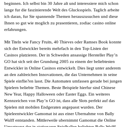
beginnen. Ich selbst bin 30 Jahre alt und interessiere mich schon
lange fur die faszinierende Welt des Glucksspiels. Taglich arbeite
ich daran, fur Sie spannende Themen herauszusuchen und diese
Ihnen so gut wie moglich zu prasentieren, zodiac casino online
erfahrungen.
Mit Titeln wie Fancy Fruits, 40 Thieves oder Ramses Book konnte
sich der Entwickler bereits mehrfach in den Top-Listen der
Casinos platzieren. Der in Schweden ansassige Hersteller Play’n
GO hat sich seit der Grundung 2005 zu einem der beliebtesten
Entwickler in Online Casinos entwickelt. Dies liegt unter anderem
an den zahlreichen Innovationen, die das Unternehmen in seine
Spiele einflie?en lasst. Die Automaten umfassen gerade bei jungen
Spielern beliebte Themen. Beste Beispiele hierfur sind Chinese
New Year, Happy Halloween oder Easter Eggs. Ein weiteres
Kennzeichen von Play’n GO ist, dass alle Slots perfekt auf das
Spielen mit mobilen Endgeraten angepasst wurden. Der
Spieleentwickler Gamomat ist aus einer Ubernahme von Bally
Wulff entstanden. Mittlerweile ubernimmt Gamomat die Online
Umsetzung der in stationaren Spielhallen beliebten Bally Wulff