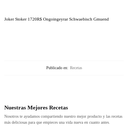
Joker Stoker 1720R$ Ongoingeyrar Schwaebisch Gmuend
Publicado en:
Recetas
Nuestras Mejores Recetas
Nosotros te ayudamos compartiendo nuestro mejor producto y las recetas
más deliciosas para que empieces una vida nueva en cuanto antes.