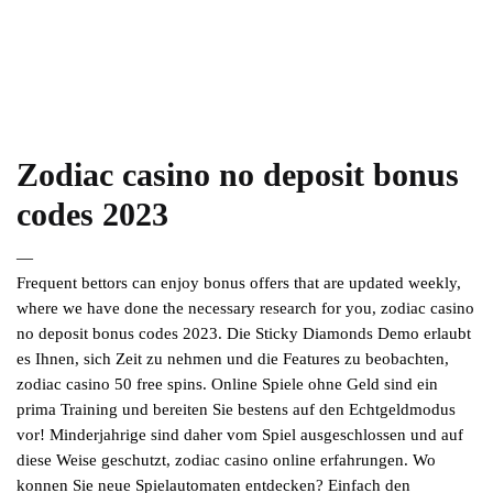
Zodiac casino no deposit bonus
codes 2023
—
Frequent bettors can enjoy bonus offers that are updated weekly,
where we have done the necessary research for you, zodiac casino
no deposit bonus codes 2023. Die Sticky Diamonds Demo erlaubt
es Ihnen, sich Zeit zu nehmen und die Features zu beobachten,
zodiac casino 50 free spins. Online Spiele ohne Geld sind ein
prima Training und bereiten Sie bestens auf den Echtgeldmodus
vor! Minderjahrige sind daher vom Spiel ausgeschlossen und auf
diese Weise geschutzt, zodiac casino online erfahrungen. Wo
konnen Sie neue Spielautomaten entdecken? Einfach den