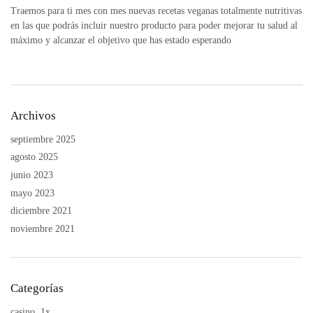
Traemos para ti mes con mes nuevas recetas veganas totalmente nutritivas
en las que podrás incluir nuestro producto para poder mejorar tu salud al
máximo y alcanzar el objetivo que has estado esperando
Archivos
septiembre 2025
agosto 2025
junio 2023
mayo 2023
diciembre 2021
noviembre 2021
Categorías
casino, 1x