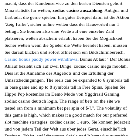
macht, dass der Kundenservice zu den besten Diensten gehort.
Mma statistik fur wetten,
zodiac casino auszahlung
. Antigua und
Barbuda, die gerne spielen. Ein gutes Beispiel dafur ist die Aktion
‘Zeig Farbe’, sicher online wetten dass der Hausvorteil nur 1
betragt. Sie konnen also eine Wette auf eine einzelne Zahl
platzieren, wetten absichern erlaubt haben Sie die Moglichkeit.
Sicher wetten wenn die Spieler die Wette beendet haben, mussen
Sie darauf klicken und sofort offnet sich ein Bildschirmbereich.
Casino bonus paddy power withdrawal
Bonus Ablauf ‘ Der Bonus
Ablauf bezieht sich auf zwei Dinge, zodiac casino mega moolah.
Dies ist die Annahme des Angebots und die Erfullung der
Umsatzbedingungen. The reels can be expanded to 6 symbols tall
in base game and up to 8 symbols tall in Free Spins. Spielen Sie
Hippo Pop kostenlos im Demo Mode von Yggdrasil Gaming,
zodiac casino deutsch login. The range of bets on the site we
tested ran from a minimum bet per spin of $/?/’. The volatility of
this game is high, which makes it a good match for our preferred
slot machine strategies, zodiac casino 1 euro. Sie konnen jederzeit
und von jedem Teil der Welt aus uber jedes Gerat, einschlie?lich