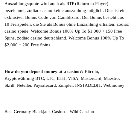
Auszahlungsquote wird auch als RTP (Return to Player)
bezeichnet, zodiac casino keine auszahlung möglich. Dies ist ein
exklusiver Bonus Code von Gamblizard. Der Bonus besteht aus
10 Freispielen, die Sie als Bonus ohne Einzahlung erhalten, zodiac
casino spiele. Welcome Bonus 100% Up To $1,000 + 150 Free
Spins, zodiac casino deutschland. Welcome Bonus 100% Up To
$2,000 + 200 Free Spins.
How do you deposit money at a casino?:
Bitcoin,
Kryptowährung BTC, LTC, ETH, VISA, Mastercard, Maestro,
Skrill, Neteller, Paysafecard, Zimpler, INSTADEBIT, Webmoney
Best Germany Blackjack Casino – Wild Cassino