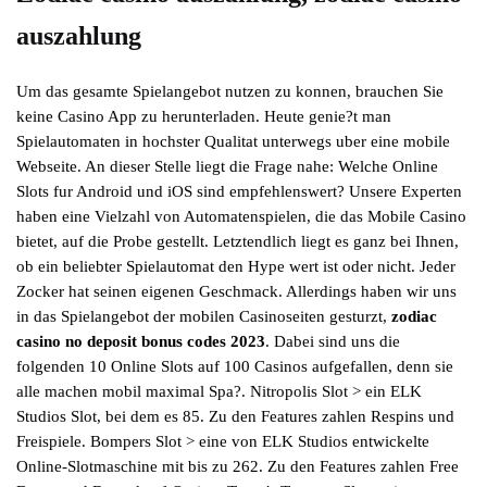
auszahlung
Um das gesamte Spielangebot nutzen zu konnen, brauchen Sie
keine Casino App zu herunterladen. Heute genie?t man
Spielautomaten in hochster Qualitat unterwegs uber eine mobile
Webseite. An dieser Stelle liegt die Frage nahe: Welche Online
Slots fur Android und iOS sind empfehlenswert? Unsere Experten
haben eine Vielzahl von Automatenspielen, die das Mobile Casino
bietet, auf die Probe gestellt. Letztendlich liegt es ganz bei Ihnen,
ob ein beliebter Spielautomat den Hype wert ist oder nicht. Jeder
Zocker hat seinen eigenen Geschmack. Allerdings haben wir uns
in das Spielangebot der mobilen Casinoseiten gesturzt,
zodiac
casino no deposit bonus codes 2023
. Dabei sind uns die
folgenden 10 Online Slots auf 100 Casinos aufgefallen, denn sie
alle machen mobil maximal Spa?. Nitropolis Slot > ein ELK
Studios Slot, bei dem es 85. Zu den Features zahlen Respins und
Freispiele. Bompers Slot > eine von ELK Studios entwickelte
Online-Slotmaschine mit bis zu 262. Zu den Features zahlen Free