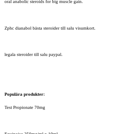
oral anabolic steroids for big muscle gain.
Zphc dianabol bästa steroider till salu visumkort.
legala steroider till salu paypal.
Populära produkter:
Test Propionate 70mg
Equipoise 250mg/ml x 10ml