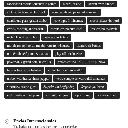
association cresus fontenay le comte
athens casino
banzai texas unibet
chiffre d'affaire betclic 2023
combien de temps retrait winamax
conditions paris gratuit unibet
cote ligue 1 winamax
cresus alsace du nord
cresus breitling superocean
cresus casino auto exclu
live casino malaysia
match handicap unibet
mise à jour betclic
mot de passe freeroll rue des joueurs winamax
numero de betclic
numéro de téléphone winamax
play off betclic elite
pokemon x grand hotel le cresus
snatch casino プロモコード 2024
twister betclic probabilité
unibet tour de france 2020
unibet withdrawal times paypal
votre compte est verrouillé winamax
wazamba casino guru
δωρεάν κουλοχέρηδες
δωρεάν ρουλέτα
καλειδοσκοπιο παιχνιδι
παιχνίδια καζίνο
φροθτακια
φρουτακια live
Envíos Internacionales
Trabajamos con las mejores paqueterías