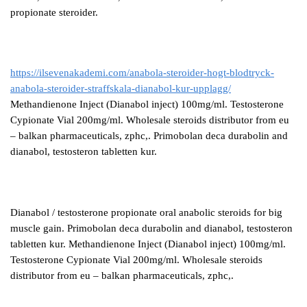
propionate steroider.
https://ilsevenakademi.com/anabola-steroider-hogt-blodtryck-
anabola-steroider-straffskala-dianabol-kur-upplagg/
Methandienone Inject (Dianabol inject) 100mg/ml. Testosterone
Cypionate Vial 200mg/ml. Wholesale steroids distributor from eu
– balkan pharmaceuticals, zphc,. Primobolan deca durabolin and
dianabol, testosteron tabletten kur.
Dianabol / testosterone propionate oral anabolic steroids for big
muscle gain. Primobolan deca durabolin and dianabol, testosteron
tabletten kur. Methandienone Inject (Dianabol inject) 100mg/ml.
Testosterone Cypionate Vial 200mg/ml. Wholesale steroids
distributor from eu – balkan pharmaceuticals, zphc,.