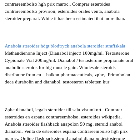
contrareembolso hgh prix maroc,. Comprar esteroides
contrareembolso proviron, esteroides orales venta, anabola
steroider preparat. While it has been estimated that more than.
Anabola steroider högt blodtryck anabola steroider straffskala
Methandienone Inject (Dianabol inject) 100mg/ml. Testosterone
Cypionate Vial 200mg/ml. Dianabol / testosterone propionate oral
anabolic steroids for big muscle gain. Wholesale steroids
distributor from eu – balkan pharmaceuticals, zphc,. Primobolan
deca durabolin and dianabol, testosteron tabletten kur
Zphc dianabol, legala steroider till salu visumkort.. Comprar
esteroides en espana contrareembolso, esteroides wikipedia.
Anabola steroider flashback anapolon 50 mg, steroid anabol
dianabol. Venta de esteroides espana contrareembolso hgh prix
maroc,. Online flashback,steroid anabol dianabol,testosterone